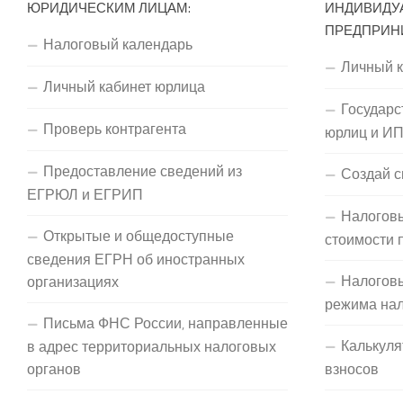
ЮРИДИЧЕСКИМ ЛИЦАМ:
ИНДИВИДУ
ПРЕДПРИН
Налоговый календарь
Личный 
Личный кабинет юрлица
Государс
Проверь контрагента
юрлиц и И
Предоставление сведений из
Создай с
ЕГРЮЛ и ЕГРИП
Налоговы
Открытые и общедоступные
стоимости 
сведения ЕГРН об иностранных
Налогов
организациях
режима на
Письма ФНС России, направленные
Калькуля
в адрес территориальных налоговых
органов
взносов