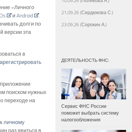
10.09.26 (Полякова А.)
ение «Личного
21.09.26 (Сердюкова С.)
iOs
и
Android
.
ачивать долги по
23.09.26 (Сорокин А.)
й версии эта
роваться в
ДЕЯТЕЛЬНОСТЬ ФНС:
арегистрировать
В приложении
ым поиском нужных
 о переходе на
Сервис ФНС России
поможет выбрать систему
налогообложения
 к
личному
ин раз явиться в