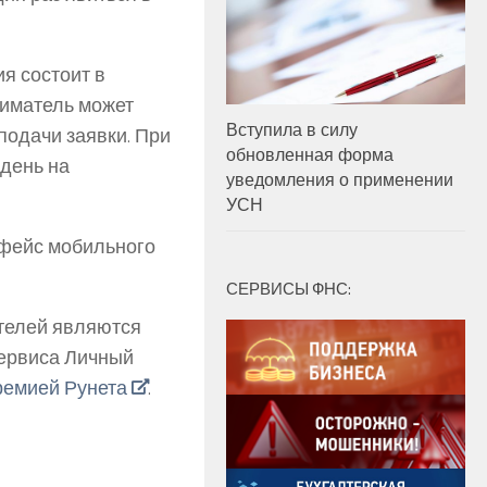
я состоит в
иматель может
Вступила в силу
подачи заявки. При
обновленная форма
 день на
уведомления о применении
УСН
фейс мобильного
СЕРВИСЫ ФНС:
телей являются
сервиса Личный
ремией Рунета
.