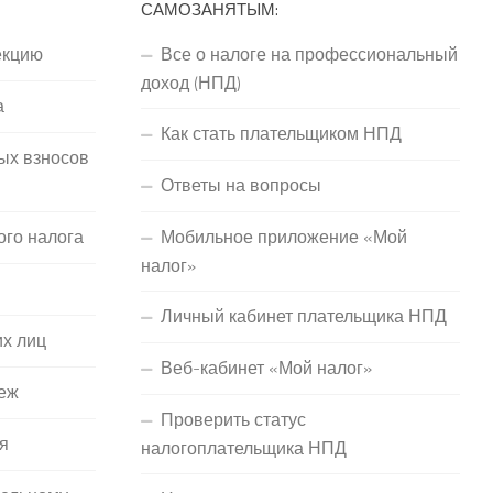
САМОЗАНЯТЫМ:
екцию
Все о налоге на профессиональный
доход (НПД)
а
Как стать плательщиком НПД
ых взносов
Ответы на вопросы
ого налога
Мобильное приложение «Мой
налог»
Личный кабинет плательщика НПД
их лиц
Веб-кабинет «Мой налог»
еж
Проверить статус
я
налогоплательщика НПД