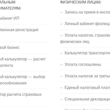
АЛЬНЫМ
ФИЗИЧЕСКИМ ЛИЦАМ:
ИМАТЕЛЯМ:
Запись на прием в инсп
кабинет ИП
Личный кабинет физлиц
твенная регистрация
Уплата налогов, страхов
П
физических лиц
вой бизнес
Калькулятор транспортн
й калькулятор — расчет
Уплата госпошлины
патента
Уплата налогов за треть
ый калькулятор — выбор
логообложения
Единый налоговый плат
тор расчета страховых
Специальная деклараци