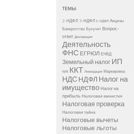
ТЕМЫ:
2-НДФЛ
3-НДФЛ
Акцизы
6-НДФЛ
Вопрос-
Банкротство
Бухучет
ответ
Декларация
Деятельность
ФНС
ЕГРЮЛ
ЕНВД
ИП
Земельный налог
ККТ
Маркировка
КИК
Ликвидация
НДС
Налог на
НДФЛ
имущество
Налог на
прибыль
Налоговая амнистия
Налоговая проверка
Налоговая тайна
Налоговые вычеты
Налоговые льготы