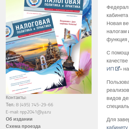
Федераль
кабинета
Новая ве
налогам 
функция 
С помощь
качестве
ИП
» н
Пользова
реализов
Контакты:
видов де
Тел.: 8 (495) 745-29-66
специаль
E-mail: npp2041@ya.ru
Для заве
Об издании
Схема проезда
кабинету