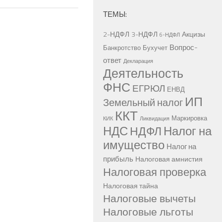
ТЕМЫ:
2-НДФЛ
3-НДФЛ
Акцизы
6-НДФЛ
Вопрос-
Банкротство
Бухучет
ответ
Декларация
Деятельность
ФНС
ЕГРЮЛ
ЕНВД
ИП
Земельный налог
ККТ
Маркировка
КИК
Ликвидация
НДС
Налог на
НДФЛ
имущество
Налог на
прибыль
Налоговая амнистия
Налоговая проверка
Налоговая тайна
Налоговые вычеты
Налоговые льготы