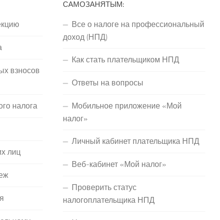
САМОЗАНЯТЫМ:
екцию
Все о налоге на профессиональный
доход (НПД)
а
Как стать плательщиком НПД
ых взносов
Ответы на вопросы
ого налога
Мобильное приложение «Мой
налог»
Личный кабинет плательщика НПД
их лиц
Веб-кабинет «Мой налог»
еж
Проверить статус
я
налогоплательщика НПД