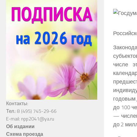
Российс
Законод
субъекто
числе э
календа
предшес
индивиду
годовым 
Контакты:
до 100 ч
Тел.: 8 (495) 745-29-66
— числен
E-mail: npp2041@ya.ru
до 2 мил
Об издании
Схема проезда