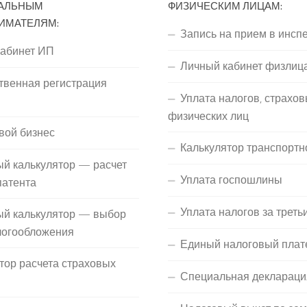
АЛЬНЫМ
ФИЗИЧЕСКИМ ЛИЦАМ:
ИМАТЕЛЯМ:
Запись на прием в инсп
кабинет ИП
Личный кабинет физлиц
твенная регистрация
Уплата налогов, страхов
П
физических лиц
вой бизнес
Калькулятор транспортн
й калькулятор — расчет
Уплата госпошлины
патента
Уплата налогов за треть
ый калькулятор — выбор
логообложения
Единый налоговый плат
тор расчета страховых
Специальная деклараци