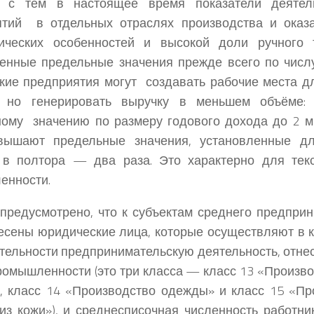
с тем в настоящее время показатели деятель
ятий в отдельных отраслях производства и оказа
гических особенностей и высокой доли ручного
енные предельные значения прежде всего по числу
кие предприятия могут создавать рабочие места д
, но генерировать выручку в меньшем объёме: 
ному значению по размеру годового дохода до 2 
вышают предельные значения, установленные дл
 в полтора — два раза. Это характерно для текс
енности.
предусмотрено, что к субъектам среднего предприн
есены юридические лица, которые осуществляют в к
тельности предпринимательскую деятельность, отне
ромышленности (это три класса — класс 13 «Произв
, класс 14 «Производство одежды» и класс 15 «Пр
из кожи»), и среднесписочная численность работни