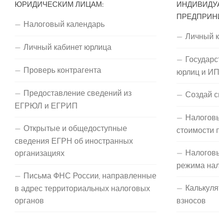
ЮРИДИЧЕСКИМ ЛИЦАМ:
ИНДИВИДУ
ПРЕДПРИН
Налоговый календарь
Личный 
Личный кабинет юрлица
Государс
Проверь контрагента
юрлиц и И
Предоставление сведений из
Создай с
ЕГРЮЛ и ЕГРИП
Налоговы
Открытые и общедоступные
стоимости 
сведения ЕГРН об иностранных
Налогов
организациях
режима на
Письма ФНС России, направленные
Калькуля
в адрес территориальных налоговых
органов
взносов