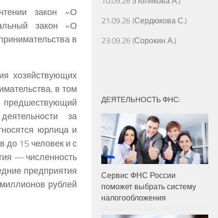
10.09.26 (Полякова А.)
чтении закон «О
21.09.26 (Сердюкова С.)
альный закон «О
дпринимательства в
23.09.26 (Сорокин А.)
ния хозяйствующих
имательства, в том
ДЕЯТЕЛЬНОСТЬ ФНС:
а предшествующий
деятельности за
тносятся юрлица и
 до 15 человек и с
тия — численность
редние предприятия
Сервис ФНС России
0 миллионов рублей
поможет выбрать систему
налогообложения