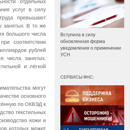
ности отдельных
ния услуг в силу
 труда превышают
 занятых. В то же
ля большого числа
Вступила в силу
обновленная форма
при соответствии
уведомления о применении
миллиардов рублей
УСН
я числа занятых,
тильной и лёгкой
СЕРВИСЫ ФНС:
имательства могут
ачестве основного
сённую по ОКВЭД к
одство текстильных
оизводство кожи и
ков которых может