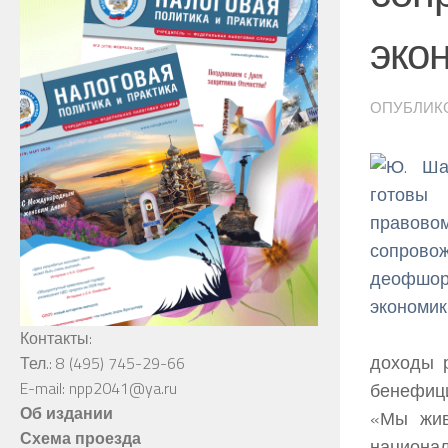
эко
ОПУБЛИК
Контакты:
доходы р
Тел.: 8 (495) 745-29-66
E-mail: npp2041@ya.ru
бенефици
Об издании
«Мы жив
Схема проезда
национал