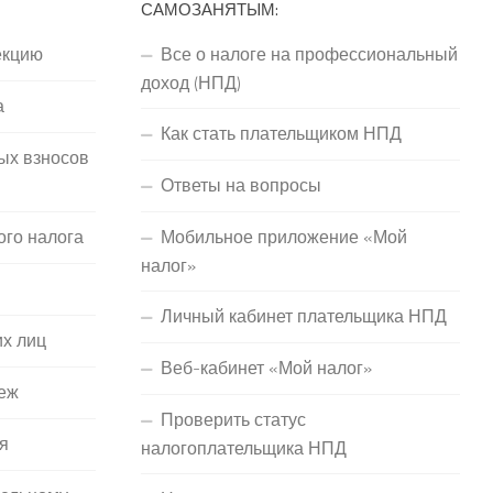
САМОЗАНЯТЫМ:
екцию
Все о налоге на профессиональный
доход (НПД)
а
Как стать плательщиком НПД
ых взносов
Ответы на вопросы
ого налога
Мобильное приложение «Мой
налог»
Личный кабинет плательщика НПД
их лиц
Веб-кабинет «Мой налог»
еж
Проверить статус
я
налогоплательщика НПД