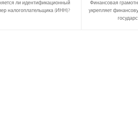
няется ли идентификационный
Финансовая грамотн
ер налогоплательщика (ИНН)?
укрепляет финансов
государс