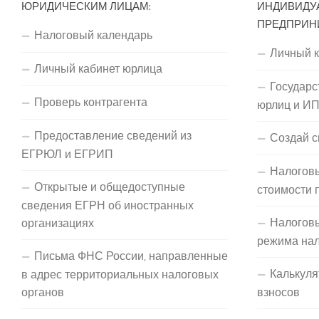
ЮРИДИЧЕСКИМ ЛИЦАМ:
ИНДИВИДУ
ПРЕДПРИН
Налоговый календарь
Личный 
Личный кабинет юрлица
Государс
Проверь контрагента
юрлиц и И
Предоставление сведений из
Создай с
ЕГРЮЛ и ЕГРИП
Налоговы
Открытые и общедоступные
стоимости 
сведения ЕГРН об иностранных
Налогов
организациях
режима на
Письма ФНС России, направленные
Калькуля
в адрес территориальных налоговых
органов
взносов