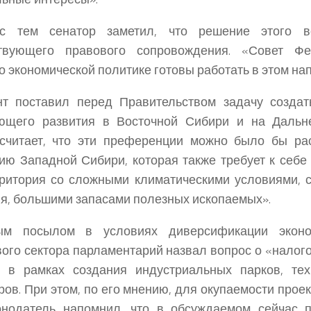
с тем сенатор заметил, что решение этого в
ствующего правового сопровождения. «Совет Фе
о экономической политике готовы работать в этом на
нт поставил перед Правительством задачу создат
ющего развития в Восточной Сибири и на Дальн
считает, что эти преференции можно было бы рас
ию Западной Сибири, которая также требует к себе
ритория со сложными климатическими условиями, 
я, большими запасами полезных ископаемых».
ым посылом в условиях диверсификации эконо
ого сектора парламентарий назвал вопрос о «налог
т в рамках создания индустриальных парков, тех
ров. При этом, по его мнению, для окупаемости прое
конодатель напомнил, что в обсуждаемом сейчас 