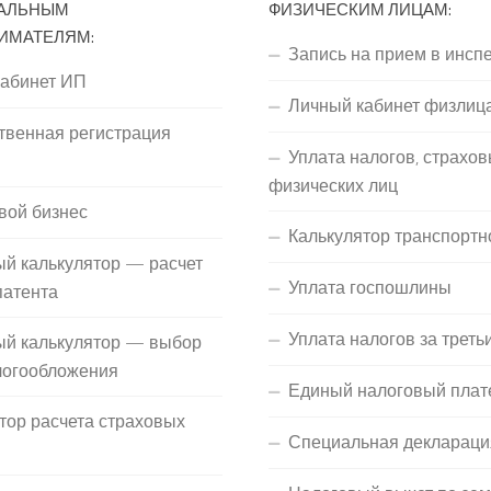
АЛЬНЫМ
ФИЗИЧЕСКИМ ЛИЦАМ:
ИМАТЕЛЯМ:
Запись на прием в инсп
кабинет ИП
Личный кабинет физлиц
твенная регистрация
Уплата налогов, страхов
П
физических лиц
вой бизнес
Калькулятор транспортн
й калькулятор — расчет
Уплата госпошлины
патента
Уплата налогов за треть
ый калькулятор — выбор
логообложения
Единый налоговый плат
тор расчета страховых
Специальная деклараци