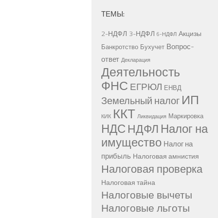
ТЕМЫ:
2-НДФЛ
3-НДФЛ
Акцизы
6-НДФЛ
Вопрос-
Банкротство
Бухучет
ответ
Декларация
Деятельность
ФНС
ЕГРЮЛ
ЕНВД
ИП
Земельный налог
ККТ
Маркировка
КИК
Ликвидация
НДС
Налог на
НДФЛ
имущество
Налог на
прибыль
Налоговая амнистия
Налоговая проверка
Налоговая тайна
Налоговые вычеты
Налоговые льготы