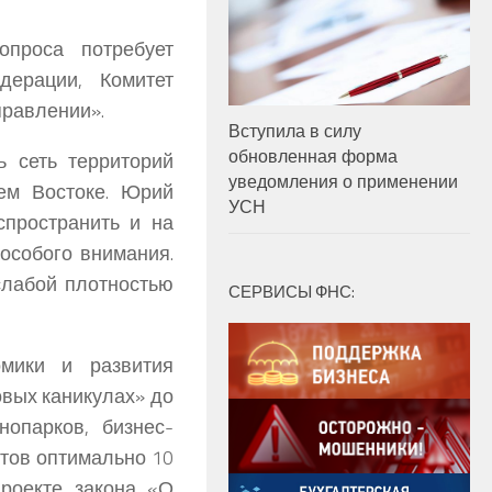
опроса потребует
дерации, Комитет
правлении».
Вступила в силу
обновленная форма
ь сеть территорий
уведомления о применении
ем Востоке. Юрий
УСН
пространить и на
 особого внимания.
слабой плотностью
СЕРВИСЫ ФНС:
мики и развития
овых каникулах» до
нопарков, бизнес-
ктов оптимально 10
проекте закона «О