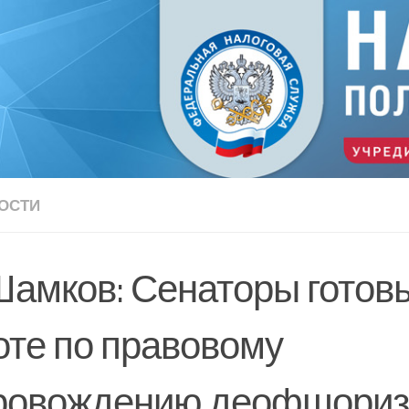
ОСТИ
Шамков: Сенаторы готовы
оте по правовому
ровождению деофшориз