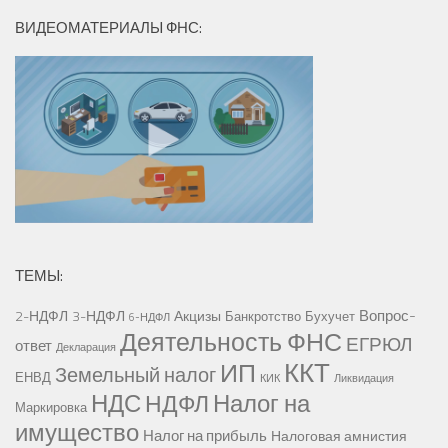
ВИДЕОМАТЕРИАЛЫ ФНС:
ТЕМЫ:
Вопрос-
2-НДФЛ
3-НДФЛ
Акцизы
Банкротство
Бухучет
6-НДФЛ
Деятельность ФНС
ЕГРЮЛ
ответ
Декларация
ККТ
ИП
Земельный налог
ЕНВД
КИК
Ликвидация
НДС
Налог на
НДФЛ
Маркировка
имущество
Налог на прибыль
Налоговая амнистия