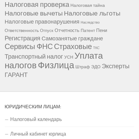
Налоговая проверка
Налоговая тайна
Налоговые вычеты
Налоговые льготы
Налоговые правонарушения
Наследство
Отчетность
Пени
Ответственность
Патент
Отпуск
Регистрация
Самозанятые граждане
Сервисы ФНС
Страховые
ТКС
Уплата
Транспортный налог
УСН
Физлица
налогов
Эксперты
Штраф
ЭДО
ГАРАНТ
ЮРИДИЧЕСКИМ ЛИЦАМ:
Налоговый календарь
Личный кабинет юрлица