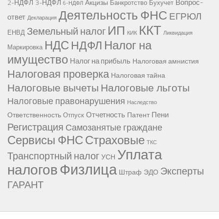
Вопрос-
2-НДФЛ
3-НДФЛ
Акцизы
Банкротство
Бухучет
6-НДФЛ
Деятельность ФНС
ЕГРЮЛ
ответ
Декларация
ККТ
ИП
Земельный налог
ЕНВД
КИК
Ликвидация
НДС
Налог на
НДФЛ
Маркировка
имущество
Налог на прибыль
Налоговая амнистия
Налоговая проверка
Налоговая тайна
Налоговые вычеты
Налоговые льготы
Налоговые правонарушения
Наследство
Отчетность
Пени
Ответственность
Патент
Отпуск
Регистрация
Самозанятые граждане
Сервисы ФНС
Страховые
ТКС
Уплата
Транспортный налог
УСН
Физлица
налогов
Эксперты
Штраф
ЭДО
ГАРАНТ