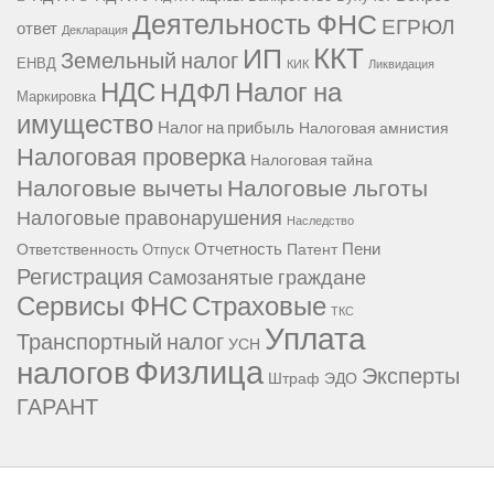
Деятельность ФНС
ЕГРЮЛ
ответ
Декларация
ККТ
ИП
Земельный налог
ЕНВД
КИК
Ликвидация
НДС
Налог на
НДФЛ
Маркировка
имущество
Налог на прибыль
Налоговая амнистия
Налоговая проверка
Налоговая тайна
Налоговые вычеты
Налоговые льготы
Налоговые правонарушения
Наследство
Отчетность
Пени
Ответственность
Патент
Отпуск
Регистрация
Самозанятые граждане
Сервисы ФНС
Страховые
ТКС
Уплата
Транспортный налог
УСН
Физлица
налогов
Эксперты
Штраф
ЭДО
ГАРАНТ