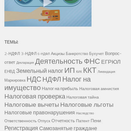
ТЕМЫ:
Вопрос-
2-НДФЛ
3-НДФЛ
Акцизы
Банкротство
Бухучет
6-НДФЛ
Деятельность ФНС
ЕГРЮЛ
ответ
Декларация
ККТ
ИП
Земельный налог
ЕНВД
КИК
Ликвидация
НДС
Налог на
НДФЛ
Маркировка
имущество
Налог на прибыль
Налоговая амнистия
Налоговая проверка
Налоговая тайна
Налоговые вычеты
Налоговые льготы
Налоговые правонарушения
Наследство
Отчетность
Пени
Ответственность
Патент
Отпуск
Регистрация
Самозанятые граждане