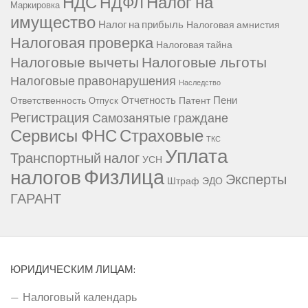
НДС
Налог на
НДФЛ
Маркировка
имущество
Налог на прибыль
Налоговая амнистия
Налоговая проверка
Налоговая тайна
Налоговые вычеты
Налоговые льготы
Налоговые правонарушения
Наследство
Отчетность
Пени
Ответственность
Патент
Отпуск
Регистрация
Самозанятые граждане
Сервисы ФНС
Страховые
ТКС
Уплата
Транспортный налог
УСН
Физлица
налогов
Эксперты
Штраф
ЭДО
ГАРАНТ
ЮРИДИЧЕСКИМ ЛИЦАМ:
Налоговый календарь