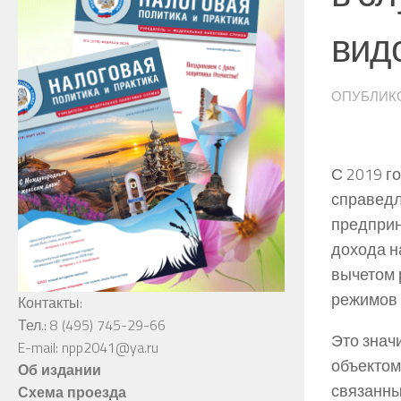
вид
ОПУБЛИК
С 2019 г
справедл
предприн
дохода н
вычетом 
режимов 
Контакты:
Тел.: 8 (495) 745-29-66
Это знач
E-mail: npp2041@ya.ru
объектом
Об издании
связанны
Схема проезда