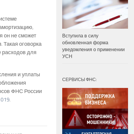
истеме
амортизацию,
я он не сможет
Вступила в силу
обновленная форма
. Такая оговорка
уведомления о применении
е расходов для
УСН
сления и уплаты
СЕРВИСЫ ФНС:
ообложения
осов ФНС России
2019
.