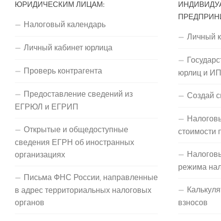
ЮРИДИЧЕСКИМ ЛИЦАМ:
ИНДИВИДУ
ПРЕДПРИН
Налоговый календарь
Личный 
Личный кабинет юрлица
Государс
Проверь контрагента
юрлиц и И
Предоставление сведений из
Создай с
ЕГРЮЛ и ЕГРИП
Налоговы
Открытые и общедоступные
стоимости 
сведения ЕГРН об иностранных
Налогов
организациях
режима на
Письма ФНС России, направленные
Калькуля
в адрес территориальных налоговых
органов
взносов