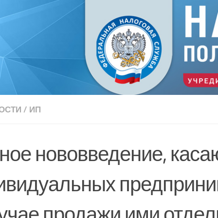
ОСТИ
/
ИП
ное нововведение, кас
ивидуальных предприни
лучае продажи ими отде