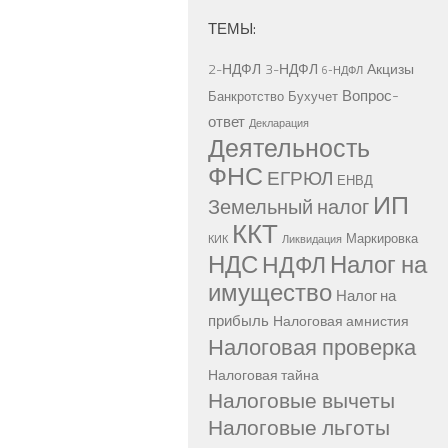
ТЕМЫ:
2-НДФЛ
3-НДФЛ
Акцизы
6-НДФЛ
Вопрос-
Банкротство
Бухучет
ответ
Декларация
Деятельность
ФНС
ЕГРЮЛ
ЕНВД
ИП
Земельный налог
ККТ
Маркировка
КИК
Ликвидация
НДС
Налог на
НДФЛ
имущество
Налог на
прибыль
Налоговая амнистия
Налоговая проверка
Налоговая тайна
Налоговые вычеты
Налоговые льготы