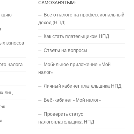
САМОЗАНЯТЫМ:
екцию
Все о налоге на профессиональный
доход (НПД)
а
Как стать плательщиком НПД
ых взносов
Ответы на вопросы
ого налога
Мобильное приложение «Мой
налог»
Личный кабинет плательщика НПД
их лиц
Веб-кабинет «Мой налог»
еж
Проверить статус
я
налогоплательщика НПД