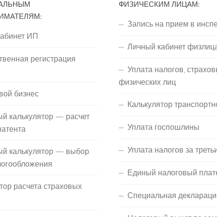
АЛЬНЫМ
ФИЗИЧЕСКИМ ЛИЦАМ:
ИМАТЕЛЯМ:
Запись на прием в инсп
кабинет ИП
Личный кабинет физлиц
твенная регистрация
Уплата налогов, страхов
П
физических лиц
вой бизнес
Калькулятор транспортн
й калькулятор — расчет
Уплата госпошлины
патента
Уплата налогов за треть
ый калькулятор — выбор
логообложения
Единый налоговый плат
тор расчета страховых
Специальная деклараци