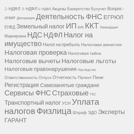
Вопрос-
2-НДФЛ
3-НДФЛ
Акцизы
Банкротство
Бухучет
6-НДФЛ
Деятельность ФНС
ЕГРЮЛ
ответ
Декларация
ККТ
ИП
Земельный налог
ЕНВД
КИК
Ликвидация
НДС
Налог на
НДФЛ
Маркировка
имущество
Налог на прибыль
Налоговая амнистия
Налоговая проверка
Налоговая тайна
Налоговые вычеты
Налоговые льготы
Налоговые правонарушения
Наследство
Отчетность
Пени
Ответственность
Патент
Отпуск
Регистрация
Самозанятые граждане
Сервисы ФНС
Страховые
ТКС
Уплата
Транспортный налог
УСН
Физлица
налогов
Эксперты
Штраф
ЭДО
ГАРАНТ