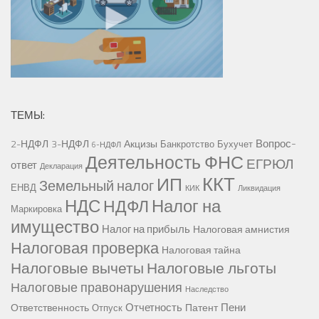
ТЕМЫ:
Вопрос-
2-НДФЛ
3-НДФЛ
Акцизы
Банкротство
Бухучет
6-НДФЛ
Деятельность ФНС
ЕГРЮЛ
ответ
Декларация
ККТ
ИП
Земельный налог
ЕНВД
КИК
Ликвидация
НДС
Налог на
НДФЛ
Маркировка
имущество
Налог на прибыль
Налоговая амнистия
Налоговая проверка
Налоговая тайна
Налоговые вычеты
Налоговые льготы
Налоговые правонарушения
Наследство
Отчетность
Пени
Ответственность
Патент
Отпуск