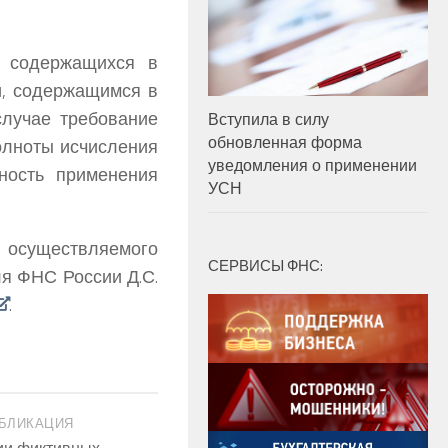
, содержащихся в
и, содержащимся в
случае требование
Вступила в силу
обновленная форма
олноты исчисления
уведомления о применении
ность применения
УСН
осуществляемого
СЕРВИСЫ ФНС:
еля ФНС России
Д.С.
.
БЛИКАЦИЯ
ии фиктивных