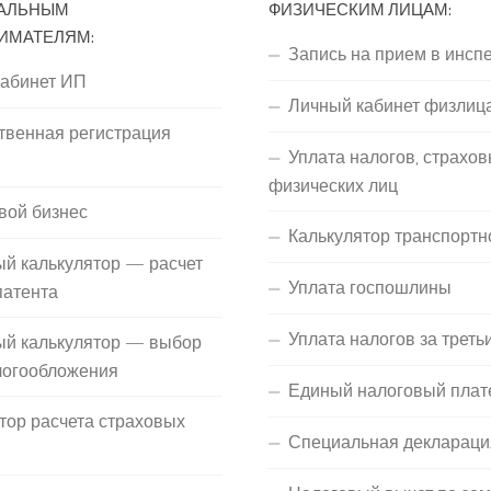
АЛЬНЫМ
ФИЗИЧЕСКИМ ЛИЦАМ:
ИМАТЕЛЯМ:
Запись на прием в инсп
кабинет ИП
Личный кабинет физлиц
твенная регистрация
Уплата налогов, страхов
П
физических лиц
вой бизнес
Калькулятор транспортн
й калькулятор — расчет
Уплата госпошлины
патента
Уплата налогов за треть
ый калькулятор — выбор
логообложения
Единый налоговый плат
тор расчета страховых
Специальная деклараци