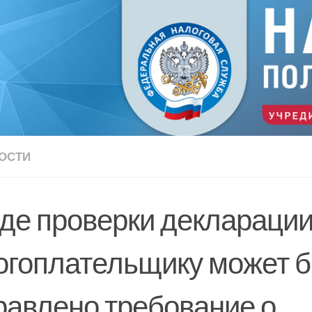
ОСТИ
оде проверки деклараци
огоплательщику может 
равлено требование о