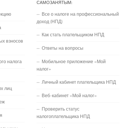
САМОЗАНЯТЫМ:
екцию
Все о налоге на профессиональный
доход (НПД)
а
Как стать плательщиком НПД
ых взносов
Ответы на вопросы
ого налога
Мобильное приложение «Мой
налог»
Личный кабинет плательщика НПД
их лиц
Веб-кабинет «Мой налог»
еж
Проверить статус
я
налогоплательщика НПД