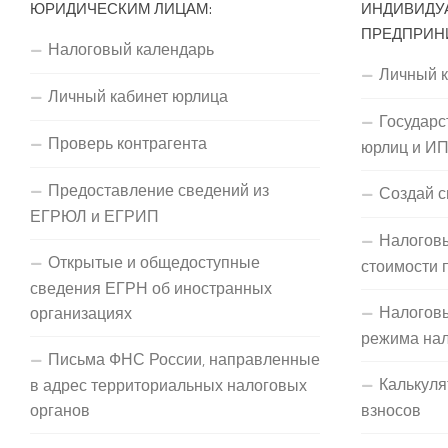
ЮРИДИЧЕСКИМ ЛИЦАМ:
ИНДИВИДУ
ПРЕДПРИН
Налоговый календарь
Личный 
Личный кабинет юрлица
Государс
Проверь контрагента
юрлиц и И
Предоставление сведений из
Создай с
ЕГРЮЛ и ЕГРИП
Налоговы
Открытые и общедоступные
стоимости 
сведения ЕГРН об иностранных
Налогов
организациях
режима на
Письма ФНС России, направленные
Калькуля
в адрес территориальных налоговых
органов
взносов