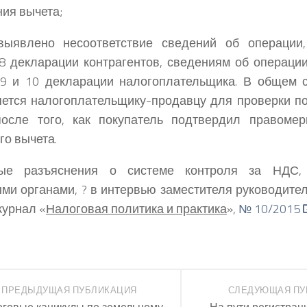
ия вычета;
выявлено несоответствие сведений об операции
8 декларации контрагентов, сведениям об операци
 9 и 10 декларации налогоплательщика. В общем 
ется налогоплательщику-продавцу для проверки п
после того, как покупатель подтвердил правомер
го вычета.
ые разъяснения о системе контроля за НДС, 
ми органами, ? в интервью заместителя руководит
журнал «
Налоговая политика и практика
»,
№ 10/2015
ПРЕДЫДУЩАЯ ПУБЛИКАЦИЯ
СЛЕДУЮЩАЯ ПУ
говые каникулы по земельному
На пути регистрац