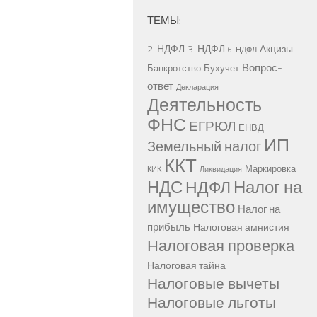
ТЕМЫ:
2-НДФЛ
3-НДФЛ
Акцизы
6-НДФЛ
Вопрос-
Банкротство
Бухучет
ответ
Декларация
Деятельность
ФНС
ЕГРЮЛ
ЕНВД
ИП
Земельный налог
ККТ
Маркировка
КИК
Ликвидация
НДС
Налог на
НДФЛ
имущество
Налог на
прибыль
Налоговая амнистия
Налоговая проверка
Налоговая тайна
Налоговые вычеты
Налоговые льготы