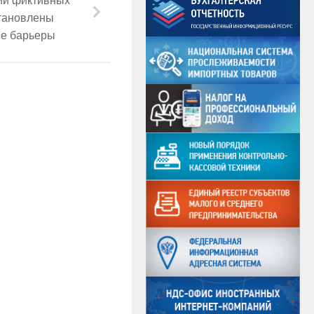
становлены
ые барьеры