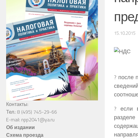
пре
15.10.2015
? после 
сведени
соотноше
Контакты:
? если 
Тел.: 8 (495) 745-29-66
разделе
E-mail: npp2041@ya.ru
содержа
Об издании
направл
Схема проезда