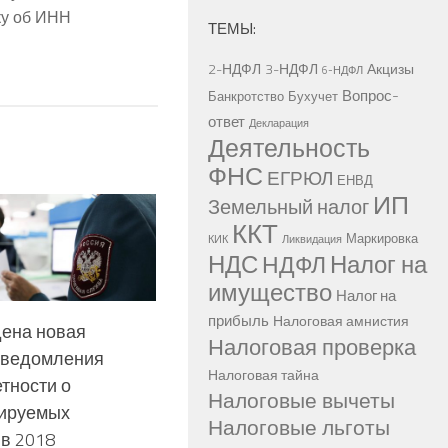
ку об ИНН
ТЕМЫ:
2-НДФЛ
3-НДФЛ
Акцизы
6-НДФЛ
Вопрос-
Банкротство
Бухучет
ответ
Декларация
Деятельность
ФНС
ЕГРЮЛ
ЕНВД
ИП
Земельный налог
ККТ
Маркировка
КИК
Ликвидация
НДС
Налог на
НДФЛ
имущество
Налог на
прибыль
Налоговая амнистия
ена новая
Налоговая проверка
уведомления
Налоговая тайна
етности о
Налоговые вычеты
ируемых
Налоговые льготы
 в 2018