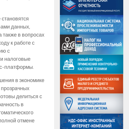
 становятся
вами данных,
а также в вопросах
оду к работе с
ию с
ти налоговые
ес-платформы.
ошения в экономике
о прозрачных
отовы делиться с
ачность в
томатического
полной отмене