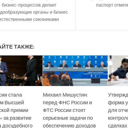
бизнес-процессов делает
паспорт отмет
дообразующие органы и бизнес
естественными союзниками
АЙТЕ ТАКЖЕ:
ии стала
Михаил Мишустин:
Утвержд
ом Высшей
перед ФНС России и
форма 
ской премии
ФТС России стоят
для отч
 за развитие
серьезные задачи по
контрол
а досудебного
обеспечению доходов
сделках