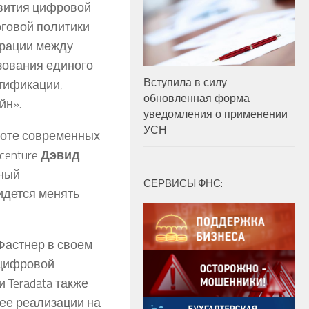
звития цифровой
оговой политики
ерации между
зования единого
Вступила в силу
тификации,
обновленная форма
йн».
уведомления о применении
УСН
боте современных
centure
Дэвид
нный
СЕРВИСЫ ФНС:
идется менять
Фастнер в своем
 цифровой
Teradata также
ее реализации на