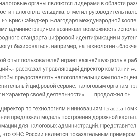
налоговые органы являются лидерами в области ра
ости налогоплательщика, отметил руководитель нал
 EY Крис Сэйнджер. Благодаря международной кооп
ми администрациями возникает возможность исполь
одного стандарта цифровой идентификации и аутен
могут базироваться, например, на технологии «блокче
й опыт пользователей играет важнейшую роль в ра
ций»,- рассказал управляющий директор компании Ac
«Чтобы предоставлять налогоплательщикам полноце
нительный цифровой сервис, налоговым органам пр
у и характер своей деятельности», — продолжил он.
Директор по технологиям и инновациям Teradata Том 
нии предложил модель построения дорожной карты
мации для налоговых администраций. Представители 
, что ФНС России является показательным примером 