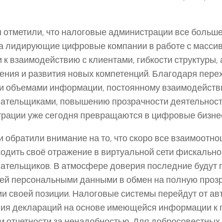
 отметили, что налоговые администрации все больше
а лидирующие цифровые компании в работе с масси
 к взаимодействию с клиентами, гибкости структуры, 
ения и развития новых компетенций. Благодаря перех
 объемами информации, постоянному взаимодейств
ательщиками, повышению прозрачности деятельнос
рации уже сегодня превращаются в цифровые бизн
и обратили внимание на то, что скоро все взаимоотн
ходить своё отражение в виртуальной сети фискальн
ательщиков. В атмосфере доверия последние будут г
ей персональными данными в обмен на полную прозр
и своей позиции. Налоговые системы перейдут от ав
ия деклараций на основе имеющейся информации к 
м отчетности за ненадобностью. Для добросовестных