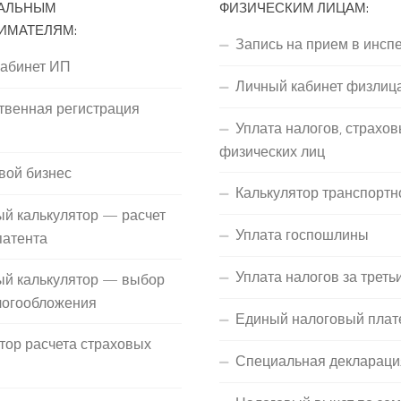
АЛЬНЫМ
ФИЗИЧЕСКИМ ЛИЦАМ:
ИМАТЕЛЯМ:
Запись на прием в инсп
кабинет ИП
Личный кабинет физлиц
твенная регистрация
Уплата налогов, страхов
П
физических лиц
вой бизнес
Калькулятор транспортн
й калькулятор — расчет
Уплата госпошлины
патента
Уплата налогов за треть
ый калькулятор — выбор
логообложения
Единый налоговый плат
тор расчета страховых
Специальная деклараци