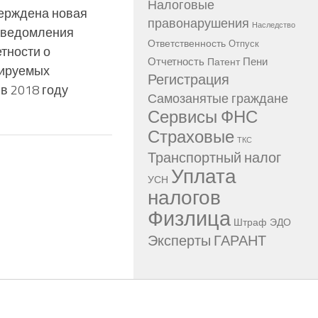
Налоговые
ерждена новая
правонарушения
Наследство
уведомления
Ответственность
Отпуск
етности о
Отчетность
Пени
Патент
ируемых
Регистрация
в 2018 году
Самозанятые граждане
Сервисы ФНС
Страховые
ТКС
Транспортный налог
Уплата
УСН
налогов
Физлица
Штраф
ЭДО
Эксперты ГАРАНТ