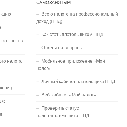
САМОЗАНЯТЫМ:
екцию
Все о налоге на профессиональный
доход (НПД)
а
Как стать плательщиком НПД
ых взносов
Ответы на вопросы
ого налога
Мобильное приложение «Мой
налог»
Личный кабинет плательщика НПД
их лиц
Веб-кабинет «Мой налог»
еж
Проверить статус
я
налогоплательщика НПД