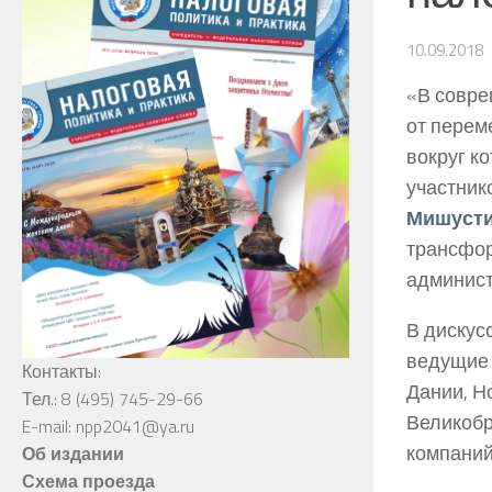
10.09.2018
«В совре
от перем
вокруг к
участник
Мишуст
трансфор
админист
В дискус
ведущие 
Контакты:
Дании, Н
Тел.: 8 (495) 745-29-66
Великобр
E-mail: npp2041@ya.ru
компаний
Об издании
Схема проезда