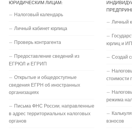
ЮРИДИЧЕСКИМ ЛИЦАМ:
ИНДИВИДУ
ПРЕДПРИН
Налоговый календарь
Личный 
Личный кабинет юрлица
Государс
Проверь контрагента
юрлиц и И
Предоставление сведений из
Создай с
ЕГРЮЛ и ЕГРИП
Налоговы
Открытые и общедоступные
стоимости 
сведения ЕГРН об иностранных
Налогов
организациях
режима на
Письма ФНС России, направленные
Калькуля
в адрес территориальных налоговых
органов
взносов