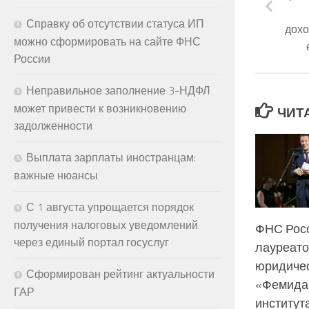
Справку об отсутствии статуса ИП
дохо
можно сформировать на сайте ФНС
России
Неправильное заполнение 3-НДФЛ
может привести к возникновению
ЧИТ
задолженности
Выплата зарплаты иностранцам:
важные нюансы
С 1 августа упрощается порядок
получения налоговых уведомлений
ФНС Росс
через единый портал госуслуг
лауреат
юридиче
Сформирован рейтинг актуальности
«Фемида»
ГАР
институт