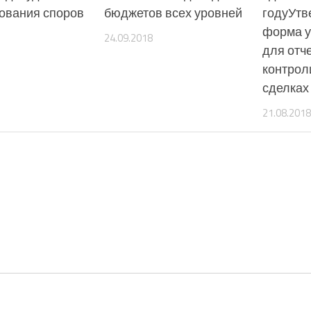
ования споров
бюджетов всех уровней
годуУтв
форма 
24.09.2018
для отч
контрол
сделках 
21.08.2018