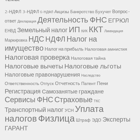
Вопрос-
2-НДФЛ
3-НДФЛ
Акцизы
Банкротство
Бухучет
6-НДФЛ
Деятельность ФНС
ЕГРЮЛ
ответ
Декларация
ККТ
ИП
Земельный налог
ЕНВД
КИК
Ликвидация
НДС
Налог на
НДФЛ
Маркировка
имущество
Налог на прибыль
Налоговая амнистия
Налоговая проверка
Налоговая тайна
Налоговые вычеты
Налоговые льготы
Налоговые правонарушения
Наследство
Отчетность
Пени
Ответственность
Патент
Отпуск
Регистрация
Самозанятые граждане
Сервисы ФНС
Страховые
ТКС
Уплата
Транспортный налог
УСН
Физлица
налогов
Эксперты
Штраф
ЭДО
ГАРАНТ