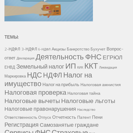
ТЕМЫ:
Вопрос-
2-НДФЛ
3-НДФЛ
Акцизы
Банкротство
Бухучет
6-НДФЛ
Деятельность ФНС
ЕГРЮЛ
ответ
Декларация
ККТ
ИП
Земельный налог
ЕНВД
КИК
Ликвидация
НДС
Налог на
НДФЛ
Маркировка
имущество
Налог на прибыль
Налоговая амнистия
Налоговая проверка
Налоговая тайна
Налоговые вычеты
Налоговые льготы
Налоговые правонарушения
Наследство
Отчетность
Пени
Ответственность
Патент
Отпуск
Регистрация
Самозанятые граждане
Сервисы ФНС
Страховые