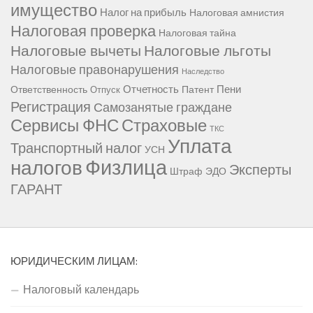
имущество
Налог на прибыль
Налоговая амнистия
Налоговая проверка
Налоговая тайна
Налоговые вычеты
Налоговые льготы
Налоговые правонарушения
Наследство
Отчетность
Пени
Ответственность
Патент
Отпуск
Регистрация
Самозанятые граждане
Сервисы ФНС
Страховые
ТКС
Уплата
Транспортный налог
УСН
Физлица
налогов
Эксперты
Штраф
ЭДО
ГАРАНТ
ЮРИДИЧЕСКИМ ЛИЦАМ:
Налоговый календарь