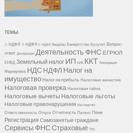
ТЕМЫ:
Вопрос-
2-НДФЛ
3-НДФЛ
Акцизы
Банкротство
Бухучет
6-НДФЛ
Деятельность ФНС
ЕГРЮЛ
ответ
Декларация
ККТ
ИП
Земельный налог
ЕНВД
КИК
Ликвидация
НДС
Налог на
НДФЛ
Маркировка
имущество
Налог на прибыль
Налоговая амнистия
Налоговая проверка
Налоговая тайна
Налоговые вычеты
Налоговые льготы
Налоговые правонарушения
Наследство
Отчетность
Пени
Ответственность
Патент
Отпуск
Регистрация
Самозанятые граждане
Сервисы ФНС
Страховые
ТКС