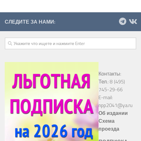
СЛЕДИТЕ ЗА НАМИ:
Контакты:
Тел.: 8 (495)
745-29-66
E-mail:
npp2041@ya.ru
Об издании
Схема
проезда