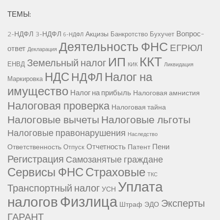
ТЕМЫ:
Вопрос-
2-НДФЛ
3-НДФЛ
Акцизы
Банкротство
Бухучет
6-НДФЛ
Деятельность ФНС
ЕГРЮЛ
ответ
Декларация
ККТ
ИП
Земельный налог
ЕНВД
КИК
Ликвидация
НДС
Налог на
НДФЛ
Маркировка
имущество
Налог на прибыль
Налоговая амнистия
Налоговая проверка
Налоговая тайна
Налоговые вычеты
Налоговые льготы
Налоговые правонарушения
Наследство
Отчетность
Пени
Ответственность
Патент
Отпуск
Регистрация
Самозанятые граждане
Сервисы ФНС
Страховые
ТКС
Уплата
Транспортный налог
УСН
Физлица
налогов
Эксперты
Штраф
ЭДО
ГАРАНТ