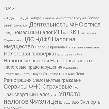
ТЕМЫ:
Вопрос-
2-НДФЛ
3-НДФЛ
Акцизы
Банкротство
Бухучет
6-НДФЛ
Деятельность ФНС
ЕГРЮЛ
ответ
Декларация
ККТ
ИП
Земельный налог
ЕНВД
КИК
Ликвидация
НДС
Налог на
НДФЛ
Маркировка
имущество
Налог на прибыль
Налоговая амнистия
Налоговая проверка
Налоговая тайна
Налоговые вычеты
Налоговые льготы
Налоговые правонарушения
Наследство
Отчетность
Пени
Ответственность
Патент
Отпуск
Регистрация
Самозанятые граждане
Сервисы ФНС
Страховые
ТКС
Уплата
Транспортный налог
УСН
Физлица
налогов
Эксперты
Штраф
ЭДО
ГАРАНТ