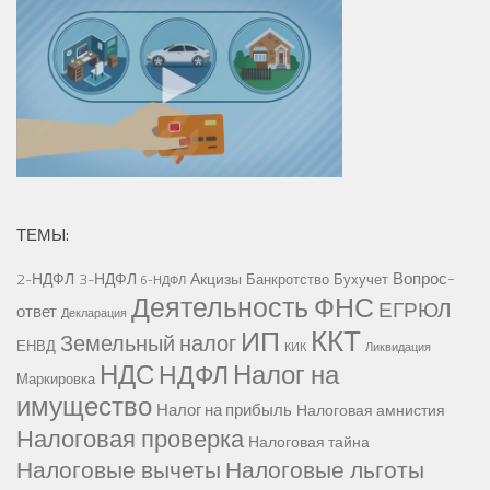
ТЕМЫ:
Вопрос-
2-НДФЛ
3-НДФЛ
Акцизы
Банкротство
Бухучет
6-НДФЛ
Деятельность ФНС
ЕГРЮЛ
ответ
Декларация
ККТ
ИП
Земельный налог
ЕНВД
КИК
Ликвидация
НДС
Налог на
НДФЛ
Маркировка
имущество
Налог на прибыль
Налоговая амнистия
Налоговая проверка
Налоговая тайна
Налоговые вычеты
Налоговые льготы