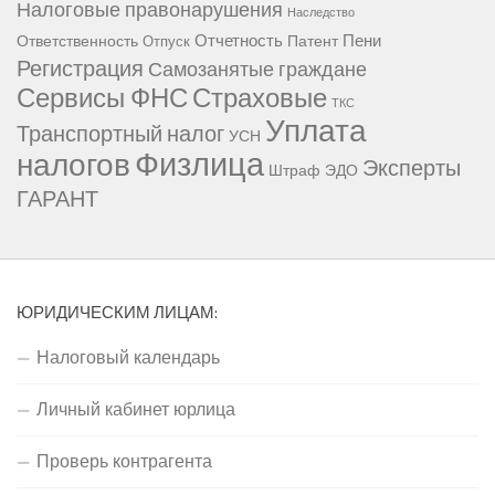
Налоговые правонарушения
Наследство
Отчетность
Пени
Ответственность
Патент
Отпуск
Регистрация
Самозанятые граждане
Сервисы ФНС
Страховые
ТКС
Уплата
Транспортный налог
УСН
Физлица
налогов
Эксперты
Штраф
ЭДО
ГАРАНТ
ЮРИДИЧЕСКИМ ЛИЦАМ:
Налоговый календарь
Личный кабинет юрлица
Проверь контрагента