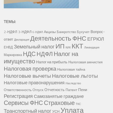
ТЕМЫ:
Вопрос-
2-НДФЛ
3-НДФЛ
Акцизы
Банкротство
Бухучет
6-НДФЛ
Деятельность ФНС
ЕГРЮЛ
ответ
Декларация
ККТ
ИП
Земельный налог
ЕНВД
КИК
Ликвидация
НДС
Налог на
НДФЛ
Маркировка
имущество
Налог на прибыль
Налоговая амнистия
Налоговая проверка
Налоговая тайна
Налоговые вычеты
Налоговые льготы
Налоговые правонарушения
Наследство
Отчетность
Пени
Ответственность
Патент
Отпуск
Регистрация
Самозанятые граждане
Сервисы ФНС
Страховые
ТКС
Уплата
Транспортный налог
УСН