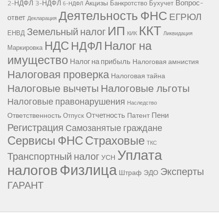
Вопрос-
2-НДФЛ
3-НДФЛ
Акцизы
Банкротство
Бухучет
6-НДФЛ
Деятельность ФНС
ЕГРЮЛ
ответ
Декларация
ККТ
ИП
Земельный налог
ЕНВД
КИК
Ликвидация
НДС
Налог на
НДФЛ
Маркировка
имущество
Налог на прибыль
Налоговая амнистия
Налоговая проверка
Налоговая тайна
Налоговые вычеты
Налоговые льготы
Налоговые правонарушения
Наследство
Отчетность
Пени
Ответственность
Патент
Отпуск
Регистрация
Самозанятые граждане
Сервисы ФНС
Страховые
ТКС
Уплата
Транспортный налог
УСН
Физлица
налогов
Эксперты
Штраф
ЭДО
ГАРАНТ