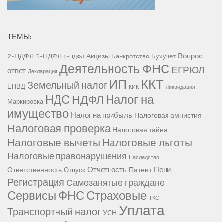
ТЕМЫ:
Вопрос-
2-НДФЛ
3-НДФЛ
Акцизы
Банкротство
Бухучет
6-НДФЛ
Деятельность ФНС
ЕГРЮЛ
ответ
Декларация
ККТ
ИП
Земельный налог
ЕНВД
КИК
Ликвидация
НДС
Налог на
НДФЛ
Маркировка
имущество
Налог на прибыль
Налоговая амнистия
Налоговая проверка
Налоговая тайна
Налоговые вычеты
Налоговые льготы
Налоговые правонарушения
Наследство
Отчетность
Пени
Ответственность
Патент
Отпуск
Регистрация
Самозанятые граждане
Сервисы ФНС
Страховые
ТКС
Уплата
Транспортный налог
УСН