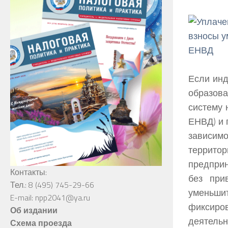
Если инд
образов
систему 
ЕНВД) и 
зависимо
террито
предприн
Контакты:
без при
Тел.: 8 (495) 745-29-66
уменьшит
E-mail: npp2041@ya.ru
фиксиров
Об издании
деятельн
Схема проезда