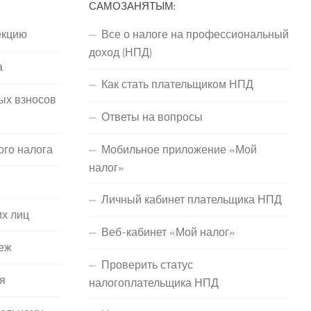
САМОЗАНЯТЫМ:
екцию
Все о налоге на профессиональный
доход (НПД)
а
Как стать плательщиком НПД
ых взносов
Ответы на вопросы
ого налога
Мобильное приложение «Мой
налог»
Личный кабинет плательщика НПД
их лиц
Веб-кабинет «Мой налог»
еж
Проверить статус
я
налогоплательщика НПД