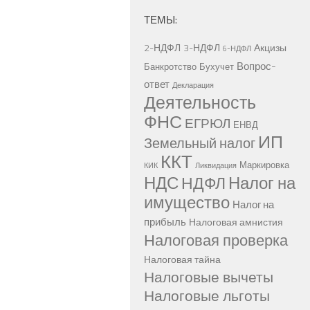
ТЕМЫ:
2-НДФЛ
3-НДФЛ
Акцизы
6-НДФЛ
Вопрос-
Банкротство
Бухучет
ответ
Декларация
Деятельность
ФНС
ЕГРЮЛ
ЕНВД
ИП
Земельный налог
ККТ
Маркировка
КИК
Ликвидация
НДС
Налог на
НДФЛ
имущество
Налог на
прибыль
Налоговая амнистия
Налоговая проверка
Налоговая тайна
Налоговые вычеты
Налоговые льготы