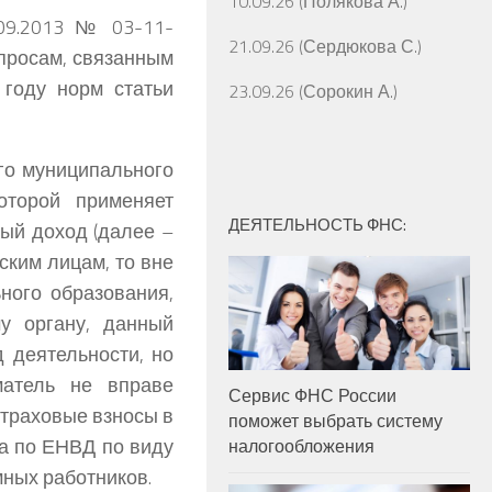
10.09.26 (Полякова А.)
09.2013 № 03-11-
21.09.26 (Сердюкова С.)
опросам, связанным
 году норм статьи
23.09.26 (Сорокин А.)
го муниципального
оторой применяет
ДЕЯТЕЛЬНОСТЬ ФНС:
ый доход (далее –
ким лицам, то вне
ьного образования,
у органу, данный
 деятельности, но
матель не вправе
Сервис ФНС России
страховые взносы в
поможет выбрать систему
а по ЕНВД по виду
налогообложения
мных работников.