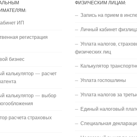
АЛЬНЫМ
ФИЗИЧЕСКИМ ЛИЦАМ:
ИМАТЕЛЯМ:
Запись на прием в инсп
кабинет ИП
Личный кабинет физлиц
твенная регистрация
Уплата налогов, страхов
П
физических лиц
вой бизнес
Калькулятор транспортн
й калькулятор — расчет
Уплата госпошлины
патента
Уплата налогов за треть
ый калькулятор — выбор
логообложения
Единый налоговый плат
тор расчета страховых
Специальная деклараци