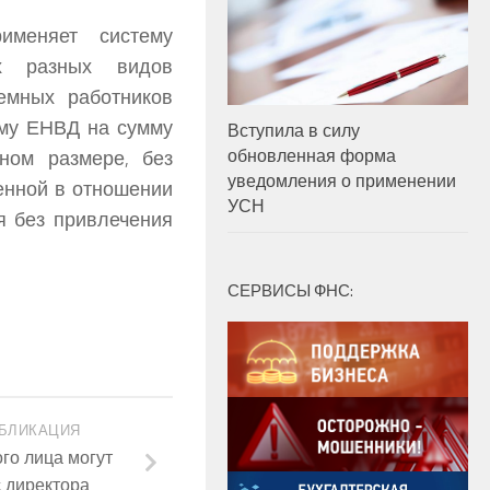
именяет систему
х разных видов
емных работников
мму ЕНВД на сумму
Вступила в силу
обновленная форма
ном размере, без
уведомления о применении
енной в отношении
УСН
я без привлечения
СЕРВИСЫ ФНС:
БЛИКАЦИЯ
го лица могут
 директора