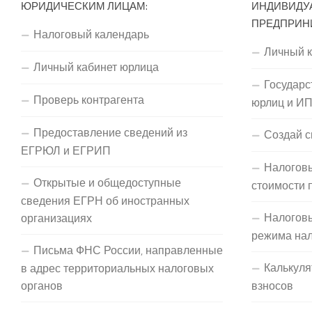
ЮРИДИЧЕСКИМ ЛИЦАМ:
ИНДИВИДУ
ПРЕДПРИН
Налоговый календарь
Личный 
Личный кабинет юрлица
Государс
Проверь контрагента
юрлиц и И
Предоставление сведений из
Создай с
ЕГРЮЛ и ЕГРИП
Налоговы
Открытые и общедоступные
стоимости 
сведения ЕГРН об иностранных
Налогов
организациях
режима на
Письма ФНС России, направленные
Калькуля
в адрес территориальных налоговых
органов
взносов