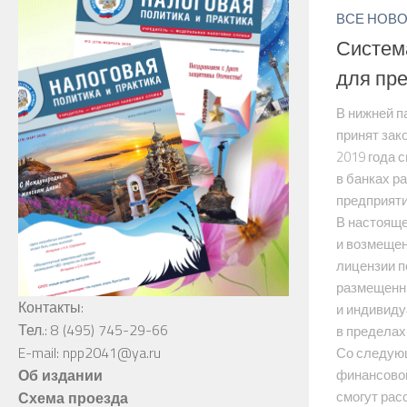
ВСЕ НОВ
Систем
для пр
В нижней п
принят зако
2019 года 
в банках р
предприяти
В настояще
и возмещен
лицензии п
размещенны
Контакты:
и индивид
Тел.: 8 (495) 745-29-66
в пределах
E-mail: npp2041@ya.ru
Со следующ
Об издании
финансовой
смогут рас
Схема проезда