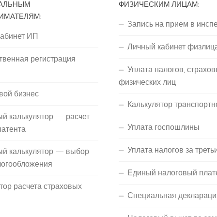
АЛЬНЫМ
ФИЗИЧЕСКИМ ЛИЦАМ:
ИМАТЕЛЯМ:
Запись на прием в инсп
кабинет ИП
Личный кабинет физлиц
твенная регистрация
Уплата налогов, страхов
П
физических лиц
вой бизнес
Калькулятор транспортн
й калькулятор — расчет
Уплата госпошлины
патента
Уплата налогов за треть
ый калькулятор — выбор
логообложения
Единый налоговый плат
тор расчета страховых
Специальная деклараци