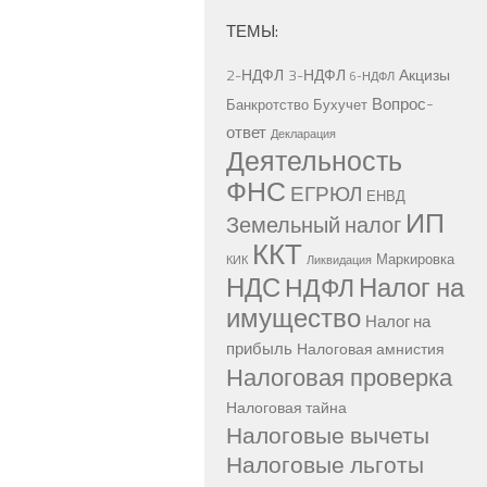
ТЕМЫ:
2-НДФЛ
3-НДФЛ
Акцизы
6-НДФЛ
Вопрос-
Банкротство
Бухучет
ответ
Декларация
Деятельность
ФНС
ЕГРЮЛ
ЕНВД
ИП
Земельный налог
ККТ
Маркировка
КИК
Ликвидация
НДС
Налог на
НДФЛ
имущество
Налог на
прибыль
Налоговая амнистия
Налоговая проверка
Налоговая тайна
Налоговые вычеты
Налоговые льготы