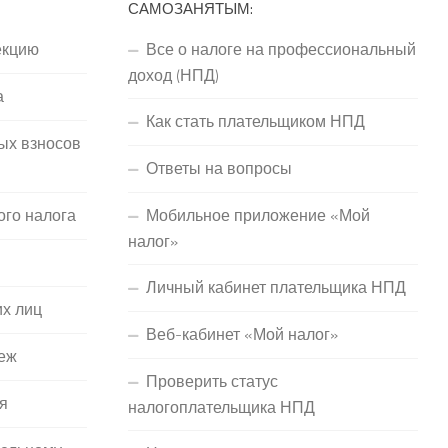
САМОЗАНЯТЫМ:
екцию
Все о налоге на профессиональный
доход (НПД)
а
Как стать плательщиком НПД
ых взносов
Ответы на вопросы
ого налога
Мобильное приложение «Мой
налог»
Личный кабинет плательщика НПД
их лиц
Веб-кабинет «Мой налог»
еж
Проверить статус
я
налогоплательщика НПД