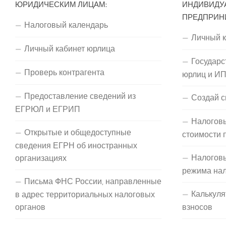
ЮРИДИЧЕСКИМ ЛИЦАМ:
ИНДИВИДУ
ПРЕДПРИН
Налоговый календарь
Личный 
Личный кабинет юрлица
Государс
Проверь контрагента
юрлиц и И
Предоставление сведений из
Создай с
ЕГРЮЛ и ЕГРИП
Налоговы
Открытые и общедоступные
стоимости 
сведения ЕГРН об иностранных
Налогов
организациях
режима на
Письма ФНС России, направленные
Калькуля
в адрес территориальных налоговых
органов
взносов