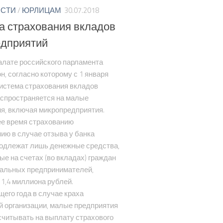
ОСТИ
/
ЮРЛИЦАМ
30.07.2018
а страхования вкладов
едприятий
алате российского парламента
н, согласно которому с 1 января
система страхования вкладов
аспространяется на малые
я, включая микропредприятия.
е время страхованию
ию в случае отзыва у банка
одлежат лишь денежные средства,
е на счетах (во вкладах) граждан
уальных предпринимателей,
 1,4 миллиона рублей.
его года в случае краха
 организации, малые предприятия
считывать на выплату страхового