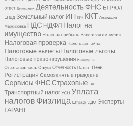
Деятельность ФНС
ЕГРЮЛ
ответ
Декларация
ККТ
ИП
Земельный налог
ЕНВД
КИК
Ликвидация
НДС
Налог на
НДФЛ
Маркировка
имущество
Налог на прибыль
Налоговая амнистия
Налоговая проверка
Налоговая тайна
Налоговые вычеты
Налоговые льготы
Налоговые правонарушения
Наследство
Отчетность
Пени
Ответственность
Патент
Отпуск
Регистрация
Самозанятые граждане
Сервисы ФНС
Страховые
ТКС
Уплата
Транспортный налог
УСН
Физлица
налогов
Эксперты
Штраф
ЭДО
ГАРАНТ