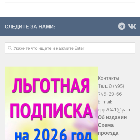
СЛЕДИТЕ ЗА НАМИ:
Контакты:
Тел.: 8 (495)
745-29-66
E-mail:
npp2041@ya.ru
Об издании
Схема
проезда