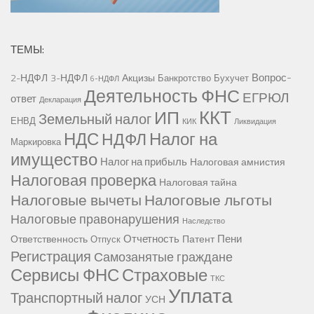
ТЕМЫ:
Вопрос-
2-НДФЛ
3-НДФЛ
Акцизы
Банкротство
Бухучет
6-НДФЛ
Деятельность ФНС
ЕГРЮЛ
ответ
Декларация
ККТ
ИП
Земельный налог
ЕНВД
КИК
Ликвидация
НДС
Налог на
НДФЛ
Маркировка
имущество
Налог на прибыль
Налоговая амнистия
Налоговая проверка
Налоговая тайна
Налоговые вычеты
Налоговые льготы
Налоговые правонарушения
Наследство
Отчетность
Пени
Ответственность
Патент
Отпуск
Регистрация
Самозанятые граждане
Сервисы ФНС
Страховые
ТКС
Уплата
Транспортный налог
УСН