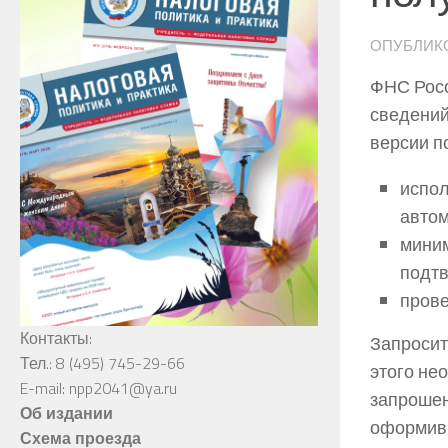
ОПУБЛИК
ФНС Росс
сведений
версии п
испол
автом
миним
подт
прове
Контакты:
Запросит
Тел.: 8 (495) 745-29-66
этого не
E-mail: npp2041@ya.ru
запрошен
Об издании
оформив 
Схема проезда