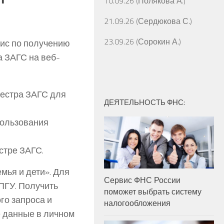
10.09.26 (Полякова А.)
21.09.26 (Сердюкова С.)
23.09.26 (Сорокин А.)
ис по получению
а ЗАГС на веб-
еестра ЗАГС для
ДЕЯТЕЛЬНОСТЬ ФНС:
пользования
стре ЗАГС.
мья и дети». Для
Сервис ФНС России
ПГУ. Получить
поможет выбрать систему
го запроса и
налогообложения
е данные в личном