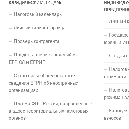
ЮРИДИЧЕСКИМ ЛИЦАМ:
ИНДИВИДУ
ПРЕДПРИН
Налоговый календарь
Личный 
Личный кабинет юрлица
Государс
Проверь контрагента
юрлиц и И
Предоставление сведений из
Создай с
ЕГРЮЛ и ЕГРИП
Налоговы
Открытые и общедоступные
стоимости 
сведения ЕГРН об иностранных
Налогов
организациях
режима на
Письма ФНС России, направленные
Калькуля
в адрес территориальных налоговых
органов
взносов