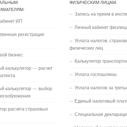
АЛЬНЫМ
ФИЗИЧЕСКИМ ЛИЦАМ:
ИМАТЕЛЯМ:
Запись на прием в инсп
кабинет ИП
Личный кабинет физлиц
твенная регистрация
Уплата налогов, страхов
П
физических лиц
вой бизнес
Калькулятор транспортн
й калькулятор — расчет
Уплата госпошлины
патента
Уплата налогов за треть
ый калькулятор — выбор
логообложения
Единый налоговый плат
тор расчета страховых
Специальная деклараци