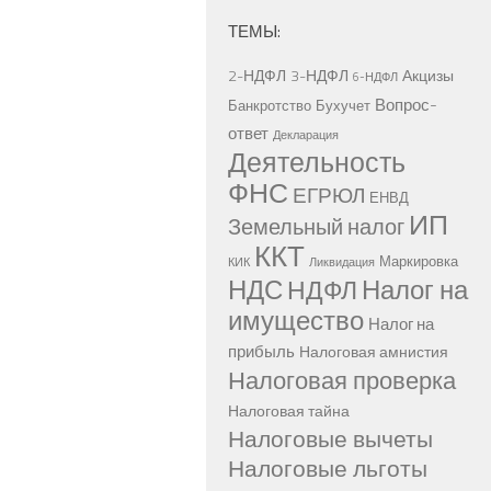
ТЕМЫ:
2-НДФЛ
3-НДФЛ
Акцизы
6-НДФЛ
Вопрос-
Банкротство
Бухучет
ответ
Декларация
Деятельность
ФНС
ЕГРЮЛ
ЕНВД
ИП
Земельный налог
ККТ
Маркировка
КИК
Ликвидация
НДС
Налог на
НДФЛ
имущество
Налог на
прибыль
Налоговая амнистия
Налоговая проверка
Налоговая тайна
Налоговые вычеты
Налоговые льготы