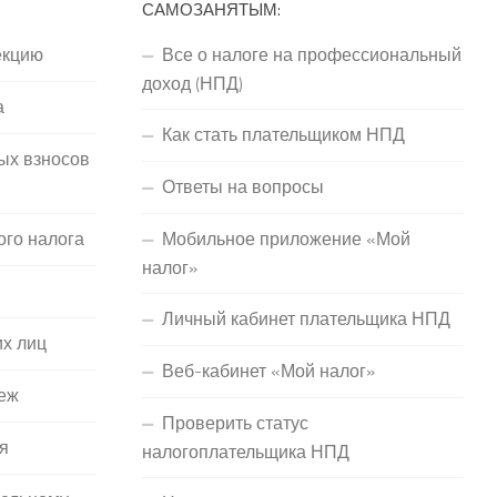
САМОЗАНЯТЫМ:
екцию
Все о налоге на профессиональный
доход (НПД)
а
Как стать плательщиком НПД
ых взносов
Ответы на вопросы
ого налога
Мобильное приложение «Мой
налог»
Личный кабинет плательщика НПД
их лиц
Веб-кабинет «Мой налог»
еж
Проверить статус
я
налогоплательщика НПД