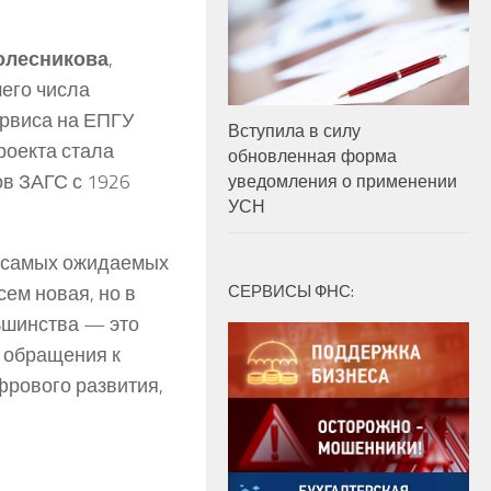
олесникова
,
его числа
ервиса на ЕПГУ
Вступила в силу
роекта стала
обновленная форма
в ЗАГС с 1926
уведомления о применении
УСН
з самых ожидаемых
ем новая, но в
СЕРВИСЫ ФНС:
льшинства — это
з обращения к
рового развития,