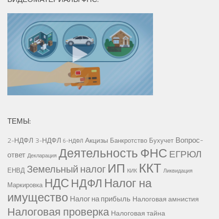
ТЕМЫ:
Вопрос-
2-НДФЛ
3-НДФЛ
Акцизы
Банкротство
Бухучет
6-НДФЛ
Деятельность ФНС
ЕГРЮЛ
ответ
Декларация
ККТ
ИП
Земельный налог
ЕНВД
КИК
Ликвидация
НДС
Налог на
НДФЛ
Маркировка
имущество
Налог на прибыль
Налоговая амнистия
Налоговая проверка
Налоговая тайна