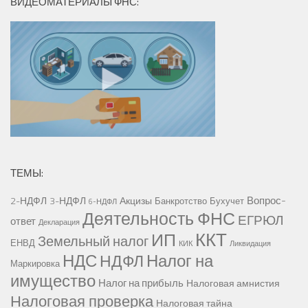
ВИДЕОМАТЕРИАЛЫ ФНС:
ТЕМЫ:
Вопрос-
2-НДФЛ
3-НДФЛ
Акцизы
Банкротство
Бухучет
6-НДФЛ
Деятельность ФНС
ЕГРЮЛ
ответ
Декларация
ККТ
ИП
Земельный налог
ЕНВД
КИК
Ликвидация
НДС
Налог на
НДФЛ
Маркировка
имущество
Налог на прибыль
Налоговая амнистия
Налоговая проверка
Налоговая тайна