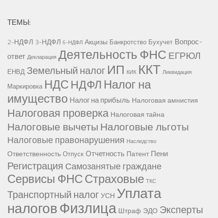
ТЕМЫ:
Вопрос-
2-НДФЛ
3-НДФЛ
Акцизы
Банкротство
Бухучет
6-НДФЛ
Деятельность ФНС
ЕГРЮЛ
ответ
Декларация
ККТ
ИП
Земельный налог
ЕНВД
КИК
Ликвидация
НДС
Налог на
НДФЛ
Маркировка
имущество
Налог на прибыль
Налоговая амнистия
Налоговая проверка
Налоговая тайна
Налоговые вычеты
Налоговые льготы
Налоговые правонарушения
Наследство
Отчетность
Пени
Ответственность
Патент
Отпуск
Регистрация
Самозанятые граждане
Сервисы ФНС
Страховые
ТКС
Уплата
Транспортный налог
УСН
Физлица
налогов
Эксперты
Штраф
ЭДО