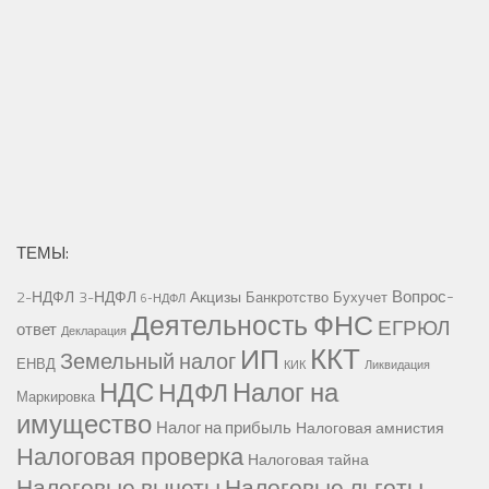
ТЕМЫ:
Вопрос-
2-НДФЛ
3-НДФЛ
Акцизы
Банкротство
Бухучет
6-НДФЛ
Деятельность ФНС
ЕГРЮЛ
ответ
Декларация
ККТ
ИП
Земельный налог
ЕНВД
КИК
Ликвидация
НДС
Налог на
НДФЛ
Маркировка
имущество
Налог на прибыль
Налоговая амнистия
Налоговая проверка
Налоговая тайна
Налоговые вычеты
Налоговые льготы