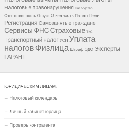
Налоговые правонарушения
Наследство
Отчетность
Пени
Ответственность
Патент
Отпуск
Регистрация
Самозанятые граждане
Сервисы ФНС
Страховые
ТКС
Уплата
Транспортный налог
УСН
Физлица
налогов
Эксперты
Штраф
ЭДО
ГАРАНТ
ЮРИДИЧЕСКИМ ЛИЦАМ:
Налоговый календарь
Личный кабинет юрлица
Проверь контрагента