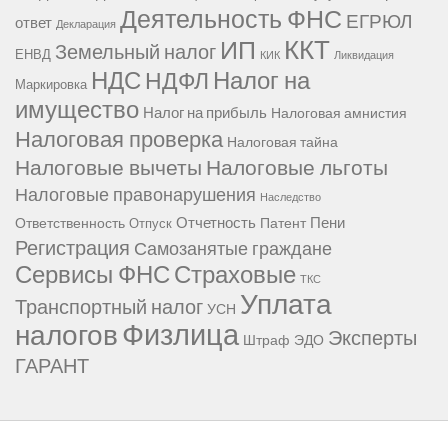
Деятельность ФНС
ЕГРЮЛ
ответ
Декларация
ККТ
ИП
Земельный налог
ЕНВД
КИК
Ликвидация
НДС
Налог на
НДФЛ
Маркировка
имущество
Налог на прибыль
Налоговая амнистия
Налоговая проверка
Налоговая тайна
Налоговые вычеты
Налоговые льготы
Налоговые правонарушения
Наследство
Отчетность
Пени
Ответственность
Патент
Отпуск
Регистрация
Самозанятые граждане
Сервисы ФНС
Страховые
ТКС
Уплата
Транспортный налог
УСН
Физлица
налогов
Эксперты
Штраф
ЭДО
ГАРАНТ