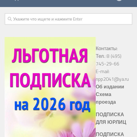
Контакты:
Тел.: 8 (495)
745-29-66
E-mail:
npp2041@ya.ru
Об издании
Схема
проезда
ПОДПИСКА
ДЛЯ ЮРЛИЦ
ПОДПИСКА