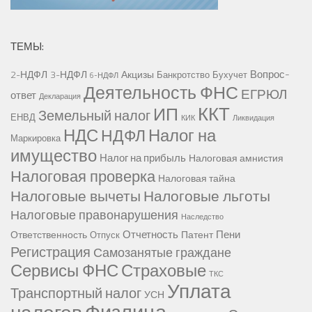
ТЕМЫ:
Вопрос-
2-НДФЛ
3-НДФЛ
Акцизы
Банкротство
Бухучет
6-НДФЛ
Деятельность ФНС
ЕГРЮЛ
ответ
Декларация
ККТ
ИП
Земельный налог
ЕНВД
КИК
Ликвидация
НДС
Налог на
НДФЛ
Маркировка
имущество
Налог на прибыль
Налоговая амнистия
Налоговая проверка
Налоговая тайна
Налоговые вычеты
Налоговые льготы
Налоговые правонарушения
Наследство
Отчетность
Пени
Ответственность
Патент
Отпуск
Регистрация
Самозанятые граждане
Сервисы ФНС
Страховые
ТКС
Уплата
Транспортный налог
УСН
Физлица