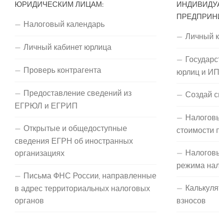
ЮРИДИЧЕСКИМ ЛИЦАМ:
ИНДИВИДУ
ПРЕДПРИН
Налоговый календарь
Личный 
Личный кабинет юрлица
Государс
Проверь контрагента
юрлиц и И
Предоставление сведений из
Создай с
ЕГРЮЛ и ЕГРИП
Налоговы
Открытые и общедоступные
стоимости 
сведения ЕГРН об иностранных
Налогов
организациях
режима на
Письма ФНС России, направленные
Калькуля
в адрес территориальных налоговых
органов
взносов