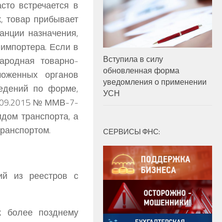
сто встречается в
, товар прибывает
анции назначения,
 импортера. Если в
Вступила в силу
ародная товарно-
обновленная форма
моженных органов
уведомления о применении
ведений по форме,
УСН
.09.2015 № ММВ-7-
дом транспорта, а
транспортом.
СЕРВИСЫ ФНС:
ий из реестров с
к более позднему