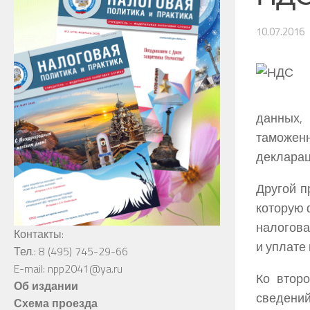
10.07.2016
данных,
таможенн
декларац
Другой п
которую 
налогова
Контакты:
и уплате
Тел.: 8 (495) 745-29-66
E-mail: npp2041@ya.ru
Ко второ
Об издании
сведений
Схема проезда