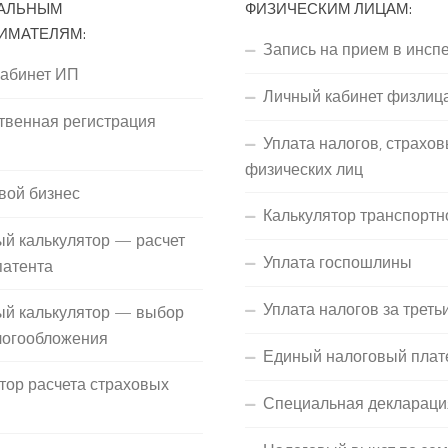
АЛЬНЫМ
ФИЗИЧЕСКИМ ЛИЦАМ:
ИМАТЕЛЯМ:
Запись на прием в инсп
кабинет ИП
Личный кабинет физлиц
твенная регистрация
Уплата налогов, страхов
П
физических лиц
вой бизнес
Калькулятор транспортн
й калькулятор — расчет
Уплата госпошлины
патента
Уплата налогов за треть
ый калькулятор — выбор
логообложения
Единый налоговый плат
тор расчета страховых
Специальная деклараци