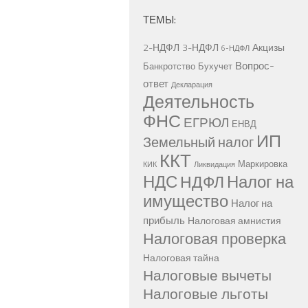
ТЕМЫ:
2-НДФЛ
3-НДФЛ
Акцизы
6-НДФЛ
Вопрос-
Банкротство
Бухучет
ответ
Декларация
Деятельность
ФНС
ЕГРЮЛ
ЕНВД
ИП
Земельный налог
ККТ
Маркировка
КИК
Ликвидация
НДС
Налог на
НДФЛ
имущество
Налог на
прибыль
Налоговая амнистия
Налоговая проверка
Налоговая тайна
Налоговые вычеты
Налоговые льготы