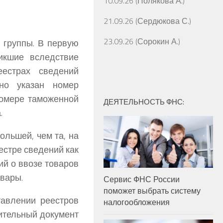
10.09.26 (Полякова А.)
21.09.26 (Сердюкова С.)
23.09.26 (Сорокин А.)
 группы. В первую
икшие вследствие
еестрах сведений
рно указан номер
номере таможенной
ДЕЯТЕЛЬНОСТЬ ФНС:
.
ольшей, чем та, на
естре сведений как
ий о ввозе товаров
овары.
Сервис ФНС России
поможет выбрать систему
тавлении реестров
налогообложения
ительный документ