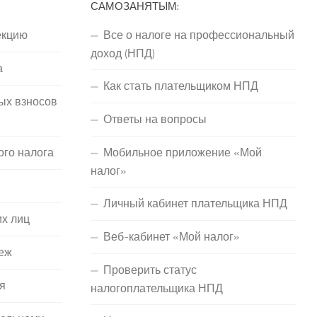
САМОЗАНЯТЫМ:
екцию
Все о налоге на профессиональный
доход (НПД)
а
Как стать плательщиком НПД
ых взносов
Ответы на вопросы
ого налога
Мобильное приложение «Мой
налог»
Личный кабинет плательщика НПД
их лиц
Веб-кабинет «Мой налог»
еж
Проверить статус
я
налогоплательщика НПД