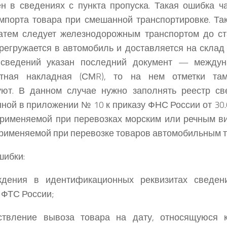
н в сведениях с пункта пропуска. Такая ошибка ча
мпорта товара при смешанной транспортировке. Так
атем следует железнодорожным транспортом до ст
регружается в автомобиль и доставляется на склад
 сведений указан последний документ — междун
ртная накладная (СМR), то на нем отметки та
вуют. В данном случае нужно заполнять реестр с
ной в приложении № 10 к приказу ФНС России от 30
применяемой при перевозках морским или речным ви
применяемой при перевозке товаров автомобильным 
шибки:
ждения в идентификационных реквизитах сведен
ФТС России;
ствление вывоза товара на дату, относящуюся 