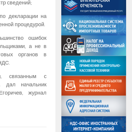
стр сведений;
по декларации на
енной процедурой.
льшинство ошибок
ельщиками, а не в
говых органов в
НДС.
, связанным с
, дал начальник
Егоричев, журнал