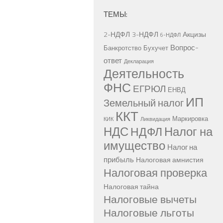
ТЕМЫ:
2-НДФЛ
3-НДФЛ
Акцизы
6-НДФЛ
Вопрос-
Банкротство
Бухучет
ответ
Декларация
Деятельность
ФНС
ЕГРЮЛ
ЕНВД
ИП
Земельный налог
ККТ
Маркировка
КИК
Ликвидация
НДС
Налог на
НДФЛ
имущество
Налог на
прибыль
Налоговая амнистия
Налоговая проверка
Налоговая тайна
Налоговые вычеты
Налоговые льготы