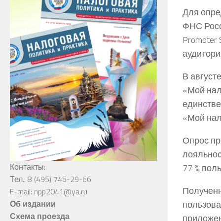
Для опре
ФНС Росс
Promoter 
аудитори
В август
«Мой нал
единстве
«Мой нал
Опрос пр
лояльнос
Контакты:
77 % пол
Тел.: 8 (495) 745-29-66
Полученн
E-mail: npp2041@ya.ru
пользова
Об издании
Схема проезда
приложен