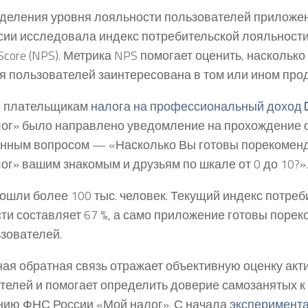
деления уровня лояльности пользователей приложе
ии исследовала индекс потребительской лояльности 
Score (NPS). Метрика NPS помогает оценить, наскольк
я пользователей заинтересована в том или ином прод
е плательщикам
налога на профессиональный доход
ог» было направлено уведомление на прохождение 
нным вопросом — «Насколько Вы готовы порекомен
ог» вашим знакомым и друзьям по шкале от 0 до 10?».
ошли более 100 тыс. человек. Текущий индекс потреб
ти составляет 67 %, а само приложение готовы поре
ьзователей.
ая обратная связь отражает объективную оценку акт
телей и помогает определить доверие самозанятых 
ию ФНС России «Мой налог». С начала
эксперимент