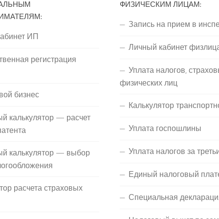
АЛЬНЫМ
ФИЗИЧЕСКИМ ЛИЦАМ:
ИМАТЕЛЯМ:
Запись на прием в инсп
кабинет ИП
Личный кабинет физлиц
твенная регистрация
Уплата налогов, страхов
П
физических лиц
вой бизнес
Калькулятор транспортн
й калькулятор — расчет
Уплата госпошлины
патента
Уплата налогов за треть
ый калькулятор — выбор
логообложения
Единый налоговый плат
тор расчета страховых
Специальная деклараци