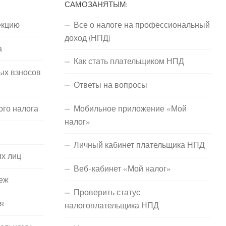
САМОЗАНЯТЫМ:
екцию
Все о налоге на профессиональный
доход (НПД)
а
Как стать плательщиком НПД
ых взносов
Ответы на вопросы
ого налога
Мобильное приложение «Мой
налог»
Личный кабинет плательщика НПД
их лиц
Веб-кабинет «Мой налог»
еж
Проверить статус
я
налогоплательщика НПД