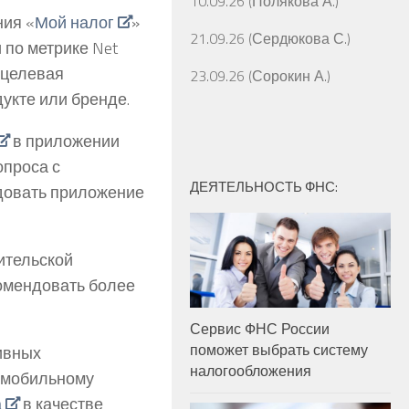
10.09.26 (Полякова А.)
ния «
Мой налог
»
21.09.26 (Сердюкова С.)
по метрике Net
о целевая
23.09.26 (Сорокин А.)
укте или бренде.
в приложении
опроса с
ДЕЯТЕЛЬНОСТЬ ФНС:
довать приложение
ительской
комендовать более
Сервис ФНС России
поможет выбрать систему
ивных
налогообложения
к мобильному
а
в качестве