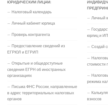
ЮРИДИЧЕСКИМ ЛИЦАМ:
ИНДИВИДУ
ПРЕДПРИН
Налоговый календарь
Личный 
Личный кабинет юрлица
Государс
Проверь контрагента
юрлиц и И
Предоставление сведений из
Создай с
ЕГРЮЛ и ЕГРИП
Налоговы
Открытые и общедоступные
стоимости 
сведения ЕГРН об иностранных
Налогов
организациях
режима на
Письма ФНС России, направленные
Калькуля
в адрес территориальных налоговых
органов
взносов