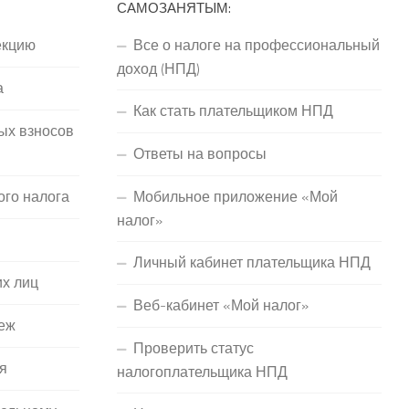
САМОЗАНЯТЫМ:
екцию
Все о налоге на профессиональный
доход (НПД)
а
Как стать плательщиком НПД
ых взносов
Ответы на вопросы
ого налога
Мобильное приложение «Мой
налог»
Личный кабинет плательщика НПД
их лиц
Веб-кабинет «Мой налог»
еж
Проверить статус
я
налогоплательщика НПД