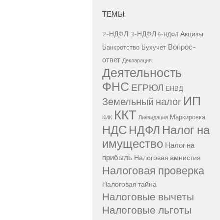
ТЕМЫ:
2-НДФЛ
3-НДФЛ
Акцизы
6-НДФЛ
Вопрос-
Банкротство
Бухучет
ответ
Декларация
Деятельность
ФНС
ЕГРЮЛ
ЕНВД
ИП
Земельный налог
ККТ
Маркировка
КИК
Ликвидация
НДС
Налог на
НДФЛ
имущество
Налог на
прибыль
Налоговая амнистия
Налоговая проверка
Налоговая тайна
Налоговые вычеты
Налоговые льготы