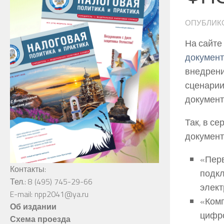
ОПУБЛИК
На сайте
документ
внедрени
сценарии
документ
Так, в с
документ
«Перв
Контакты:
подкл
Тел.: 8 (495) 745-29-66
элект
E-mail: npp2041@ya.ru
«Комп
Об издании
цифро
Схема проезда