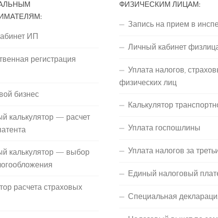
АЛЬНЫМ
ФИЗИЧЕСКИМ ЛИЦАМ:
ИМАТЕЛЯМ:
Запись на прием в инсп
кабинет ИП
Личный кабинет физлиц
твенная регистрация
Уплата налогов, страхов
П
физических лиц
вой бизнес
Калькулятор транспортн
й калькулятор — расчет
Уплата госпошлины
патента
Уплата налогов за треть
ый калькулятор — выбор
логообложения
Единый налоговый плат
тор расчета страховых
Специальная деклараци