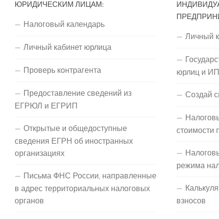
ЮРИДИЧЕСКИМ ЛИЦАМ:
ИНДИВИДУ
ПРЕДПРИН
Налоговый календарь
Личный 
Личный кабинет юрлица
Государс
Проверь контрагента
юрлиц и И
Предоставление сведений из
Создай с
ЕГРЮЛ и ЕГРИП
Налоговы
Открытые и общедоступные
стоимости 
сведения ЕГРН об иностранных
Налогов
организациях
режима на
Письма ФНС России, направленные
Калькуля
в адрес территориальных налоговых
органов
взносов