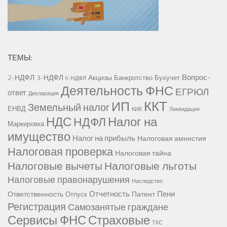
ТЕМЫ:
Вопрос-
2-НДФЛ
3-НДФЛ
Акцизы
Банкротство
Бухучет
6-НДФЛ
Деятельность ФНС
ЕГРЮЛ
ответ
Декларация
ККТ
ИП
Земельный налог
ЕНВД
КИК
Ликвидация
НДС
Налог на
НДФЛ
Маркировка
имущество
Налог на прибыль
Налоговая амнистия
Налоговая проверка
Налоговая тайна
Налоговые вычеты
Налоговые льготы
Налоговые правонарушения
Наследство
Отчетность
Пени
Ответственность
Патент
Отпуск
Регистрация
Самозанятые граждане
Сервисы ФНС
Страховые
ТКС