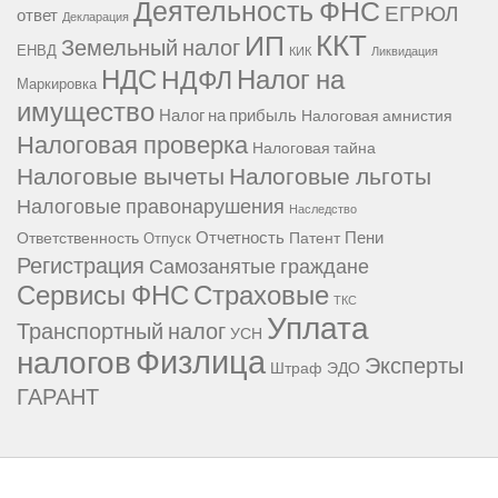
Деятельность ФНС
ЕГРЮЛ
ответ
Декларация
ККТ
ИП
Земельный налог
ЕНВД
КИК
Ликвидация
НДС
Налог на
НДФЛ
Маркировка
имущество
Налог на прибыль
Налоговая амнистия
Налоговая проверка
Налоговая тайна
Налоговые вычеты
Налоговые льготы
Налоговые правонарушения
Наследство
Отчетность
Пени
Ответственность
Патент
Отпуск
Регистрация
Самозанятые граждане
Сервисы ФНС
Страховые
ТКС
Уплата
Транспортный налог
УСН
Физлица
налогов
Эксперты
Штраф
ЭДО
ГАРАНТ