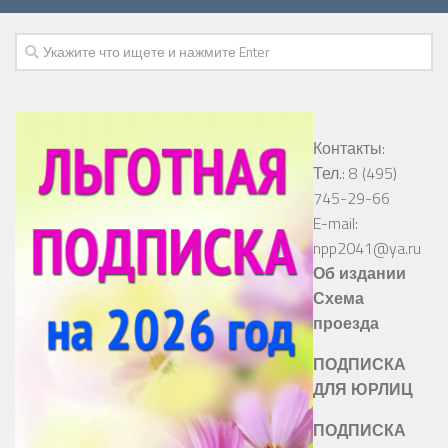
Контакты:
Тел.: 8 (495)
745-29-66
E-mail:
npp2041@ya.ru
Об издании
Схема
проезда
ПОДПИСКА
ДЛЯ ЮРЛИЦ
ПОДПИСКА