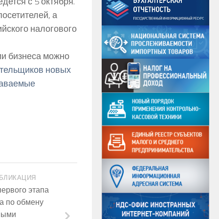
дется с 5 октября.
посетителей, а
ийского налогового
ии бизнеса можно
тельщиков новых
даваемые
БЛИКАЦИЯ
ервого этапа
а по обмену
ными