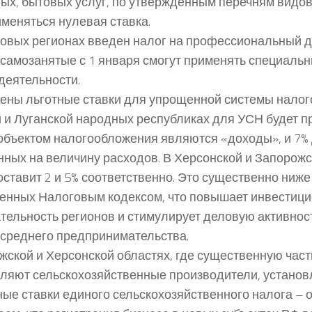
ых, бытовых услуг, по утвержденным перечням видо
именяться нулевая ставка.
новых регионах введен налог на профессиональный д
 самозанятые с 1 января смогут применять специаль
деятельности.
ены льготные ставки для упрощенной системы налого
 и Луганской народных республиках для УСН будет п
 объектом налогообложения являются «доходы», и 7%
ных на величину расходов. В Херсонской и Запорожс
оставит 2 и 5% соответственно. Это существенно ниже
енных Налоговым кодексом, что повышает инвестиц
тельность регионов и стимулирует деловую активнос
 среднего предпринимательства.
жской и Херсонской областях, где существенную част
ляют сельскохозяйственные производители, установ
ые ставки единого сельскохозяйственного налога – от