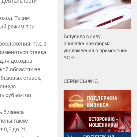
в деятельности
оход. Таким
ный режим при
Вступила в силу
обложения. Так, в
обновленная форма
уведомления о применении
рименяться ставка
УСН
 для доходов,
кой областях ее
 базовых ставок,
СЕРВИСЫ ФНС:
ионную
ть субъектов
ь бизнеса
лены также
 0,5 до 2%.