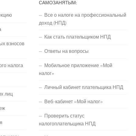
САМОЗАНЯТЫМ:
екцию
Все о налоге на профессиональный
доход (НПД)
а
Как стать плательщиком НПД
ых взносов
Ответы на вопросы
ого налога
Мобильное приложение «Мой
налог»
Личный кабинет плательщика НПД
их лиц
Веб-кабинет «Мой налог»
еж
Проверить статус
я
налогоплательщика НПД