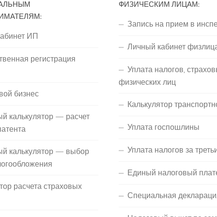
АЛЬНЫМ
ФИЗИЧЕСКИМ ЛИЦАМ:
ИМАТЕЛЯМ:
Запись на прием в инсп
кабинет ИП
Личный кабинет физлиц
твенная регистрация
Уплата налогов, страхов
П
физических лиц
вой бизнес
Калькулятор транспортн
й калькулятор — расчет
Уплата госпошлины
патента
Уплата налогов за треть
ый калькулятор — выбор
логообложения
Единый налоговый плат
тор расчета страховых
Специальная деклараци