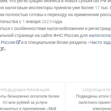
ем, что регистрация бизнеса в новых субъектах РФ ве
ня налоговые инспекторы приняли уже более 17 тыс. 
ии полностью готовы к переходу на применение росс
тельства с 1 января 2023 года.
ться с особенностями налогообложения и регистрац
альной странице на сайте ФНС России для
налогопла
 России
и в специальном блоке раздела «
Часто за
».
ПРЕДЫДУЩАЯ ПУБЛИКАЦИЯ
СЛЕДУЮЩАЯ ПУ
нты безналично оплатили более
Подведены итоги п
80 млн рублей за услуги
пилотного проект
мозанятых в приложении «Мой
электрон