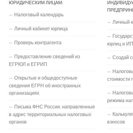
ЮРИДИЧЕСКИМ ЛИЦАМ:
ИНДИВИДУ
ПРЕДПРИН
Налоговый календарь
Личный 
Личный кабинет юрлица
Государс
Проверь контрагента
юрлиц и И
Предоставление сведений из
Создай с
ЕГРЮЛ и ЕГРИП
Налоговы
Открытые и общедоступные
стоимости 
сведения ЕГРН об иностранных
Налогов
организациях
режима на
Письма ФНС России, направленные
Калькуля
в адрес территориальных налоговых
органов
взносов