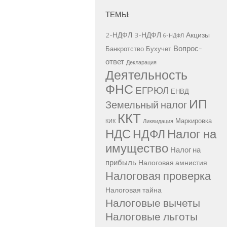
ТЕМЫ:
2-НДФЛ
3-НДФЛ
Акцизы
6-НДФЛ
Вопрос-
Банкротство
Бухучет
ответ
Декларация
Деятельность
ФНС
ЕГРЮЛ
ЕНВД
ИП
Земельный налог
ККТ
Маркировка
КИК
Ликвидация
НДС
Налог на
НДФЛ
имущество
Налог на
прибыль
Налоговая амнистия
Налоговая проверка
Налоговая тайна
Налоговые вычеты
Налоговые льготы