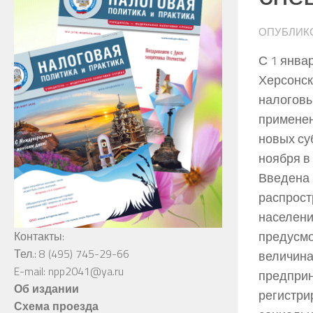
ОПУБЛИК
С 1 янва
Херсонск
налоговы
применен
новых су
ноября в
Введена 
распрост
населени
предусмо
Контакты:
Тел.: 8 (495) 745-29-66
величина
E-mail: npp2041@ya.ru
предприн
Об издании
регистри
Схема проезда