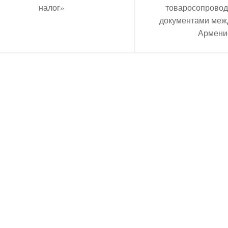
налог»
товаросопрово
документами меж
Армени