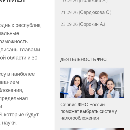
10.09.26 (Полякова А.)
21.09.26 (Сердюкова С.)
23.09.26 (Сорокин А.)
родных республик,
циальные
озможность
одписаны главами
ой области и 30
ДЕЯТЕЛЬНОСТЬ ФНС:
есу в наиболее
иванием
бложения,
 предельная
Сервис ФНС России
и
поможет выбрать систему
, которые будут
налогообложения
 науки,