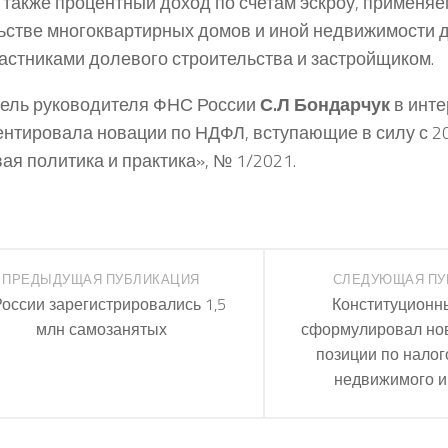
 а также процентный доход по счетам эскроу, примен
ьстве многоквартирных домов и иной недвижимости 
астниками долевого строительства и застройщиком.
ель руководителя ФНС России
С.Л Бондарчук
в инт
нтировала новации по НДФЛ, вступающие в силу с 20
ая политика и практика», № 1/2021.
ПРЕДЫДУЩАЯ ПУБЛИКАЦИЯ
СЛЕДУЮЩАЯ ПУ
России зарегистрировались 1,5
Конституционн
млн самозанятых
сформулировал но
позиции по нало
недвижимого 