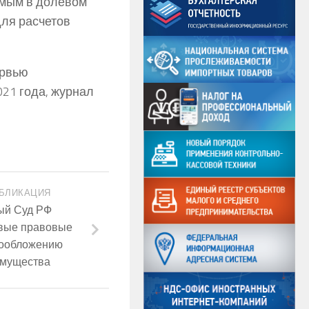
яемым в долевом
для расчетов
ервью
21 года, журнал
БЛИКАЦИЯ
ый Суд РФ
вые правовые
гообложению
имущества