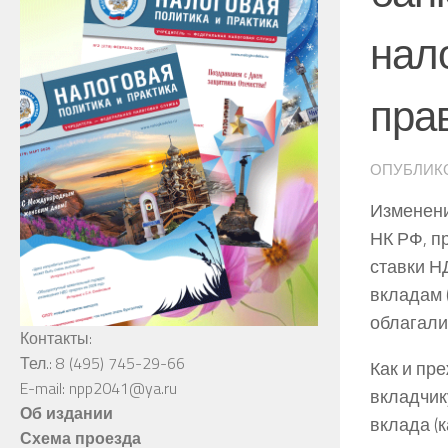
нал
пра
ОПУБЛИК
Изменени
НК РФ, п
ставки Н
вкладам 
облагали
Контакты:
Тел.: 8 (495) 745-29-66
Как и пр
E-mail: npp2041@ya.ru
вкладчику
Об издании
вклада (
Схема проезда