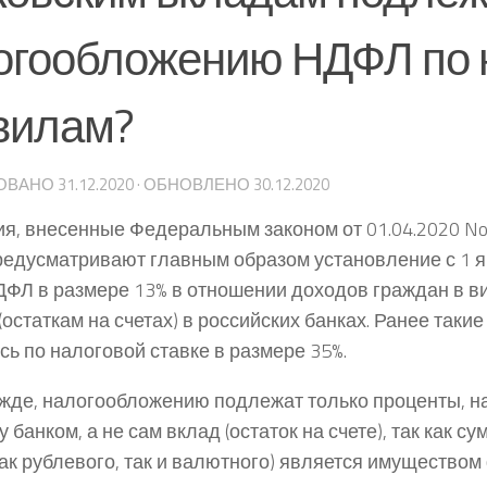
огообложению НДФЛ по
вилам?
ОВАНО
31.12.2020
· ОБНОВЛЕНО
30.12.2020
я, внесенные Федеральным законом от 01.04.2020 No
редусматривают главным образом установление с 1 ян
ДФЛ в размере 13% в отношении доходов граждан в в
(остаткам на счетах) в российских банках. Ранее таки
сь по налоговой ставке в размере 35%.
ежде, налогообложению подлежат только проценты, 
 банком, а не сам вклад (остаток на счете), так как с
как рублевого, так и валютного) является имуществом