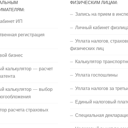
АЛЬНЫМ
ФИЗИЧЕСКИМ ЛИЦАМ:
ИМАТЕЛЯМ:
Запись на прием в инсп
кабинет ИП
Личный кабинет физлиц
твенная регистрация
Уплата налогов, страхов
П
физических лиц
вой бизнес
Калькулятор транспортн
й калькулятор — расчет
Уплата госпошлины
патента
Уплата налогов за треть
ый калькулятор — выбор
логообложения
Единый налоговый плат
тор расчета страховых
Специальная деклараци