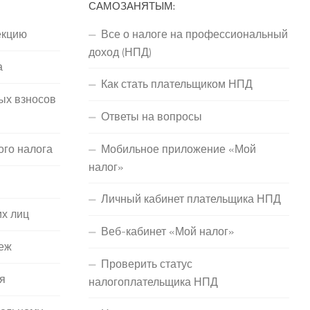
САМОЗАНЯТЫМ:
екцию
Все о налоге на профессиональный
доход (НПД)
а
Как стать плательщиком НПД
ых взносов
Ответы на вопросы
ого налога
Мобильное приложение «Мой
налог»
Личный кабинет плательщика НПД
их лиц
Веб-кабинет «Мой налог»
еж
Проверить статус
я
налогоплательщика НПД