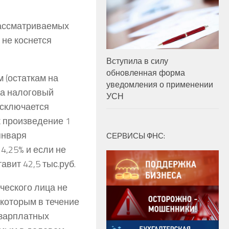
рассматриваемых
 не коснется
Вступила в силу
обновленная форма
 (остаткам на
уведомления о применении
за налоговый
УСН
исключается
 произведение 1
января
СЕРВИСЫ ФНС:
4,25% и если не
вит 42,5 тыс.руб.
ческого лица не
 которым в течение
о зарплатных