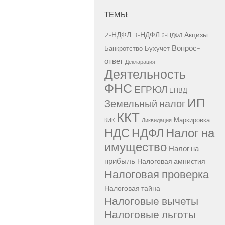
ТЕМЫ:
2-НДФЛ
3-НДФЛ
Акцизы
6-НДФЛ
Вопрос-
Банкротство
Бухучет
ответ
Декларация
Деятельность
ФНС
ЕГРЮЛ
ЕНВД
ИП
Земельный налог
ККТ
Маркировка
КИК
Ликвидация
НДС
Налог на
НДФЛ
имущество
Налог на
прибыль
Налоговая амнистия
Налоговая проверка
Налоговая тайна
Налоговые вычеты
Налоговые льготы