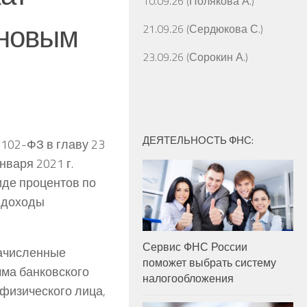
10.09.26 (Полякова А.)
 новым
21.09.26 (Сердюкова С.)
23.09.26 (Сорокин А.)
ДЕЯТЕЛЬНОСТЬ ФНС:
102-ФЗ в главу 23
варя 2021 г.
иде процентов по
е доходы
Сервис ФНС России
начисленные
поможет выбрать систему
умма банковского
налогообложения
 физического лица,