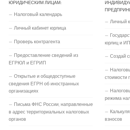
ЮРИДИЧЕСКИМ ЛИЦАМ:
ИНДИВИДУ
ПРЕДПРИН
Налоговый календарь
Личный 
Личный кабинет юрлица
Государс
Проверь контрагента
юрлиц и И
Предоставление сведений из
Создай с
ЕГРЮЛ и ЕГРИП
Налоговы
Открытые и общедоступные
стоимости 
сведения ЕГРН об иностранных
Налогов
организациях
режима на
Письма ФНС России, направленные
Калькуля
в адрес территориальных налоговых
органов
взносов