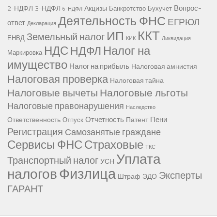
Вопрос-
2-НДФЛ
3-НДФЛ
Акцизы
Банкротство
Бухучет
6-НДФЛ
Деятельность ФНС
ЕГРЮЛ
ответ
Декларация
ККТ
ИП
Земельный налог
ЕНВД
КИК
Ликвидация
НДС
Налог на
НДФЛ
Маркировка
имущество
Налог на прибыль
Налоговая амнистия
Налоговая проверка
Налоговая тайна
Налоговые вычеты
Налоговые льготы
Налоговые правонарушения
Наследство
Отчетность
Пени
Ответственность
Патент
Отпуск
Регистрация
Самозанятые граждане
Сервисы ФНС
Страховые
ТКС
Уплата
Транспортный налог
УСН
Физлица
налогов
Эксперты
Штраф
ЭДО
ГАРАНТ