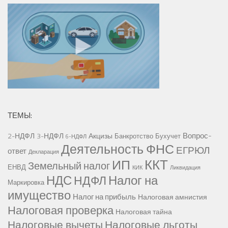
ТЕМЫ:
Вопрос-
2-НДФЛ
3-НДФЛ
Акцизы
Банкротство
Бухучет
6-НДФЛ
Деятельность ФНС
ЕГРЮЛ
ответ
Декларация
ККТ
ИП
Земельный налог
ЕНВД
КИК
Ликвидация
НДС
Налог на
НДФЛ
Маркировка
имущество
Налог на прибыль
Налоговая амнистия
Налоговая проверка
Налоговая тайна
Налоговые вычеты
Налоговые льготы