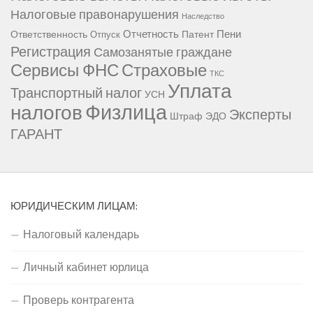
Налоговые правонарушения
Наследство
Отчетность
Пени
Ответственность
Патент
Отпуск
Регистрация
Самозанятые граждане
Сервисы ФНС
Страховые
ТКС
Уплата
Транспортный налог
УСН
Физлица
налогов
Эксперты
Штраф
ЭДО
ГАРАНТ
ЮРИДИЧЕСКИМ ЛИЦАМ:
Налоговый календарь
Личный кабинет юрлица
Проверь контрагента