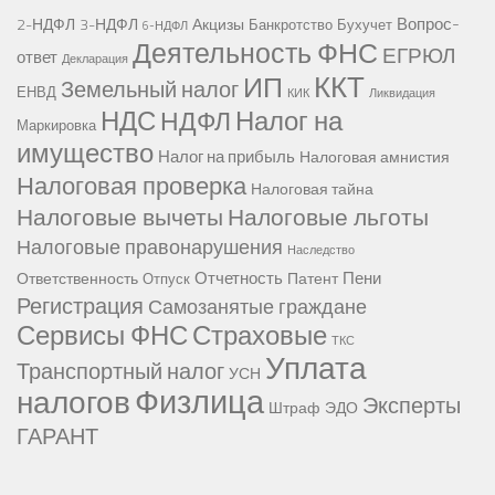
Вопрос-
2-НДФЛ
3-НДФЛ
Акцизы
Банкротство
Бухучет
6-НДФЛ
Деятельность ФНС
ЕГРЮЛ
ответ
Декларация
ККТ
ИП
Земельный налог
ЕНВД
КИК
Ликвидация
НДС
Налог на
НДФЛ
Маркировка
имущество
Налог на прибыль
Налоговая амнистия
Налоговая проверка
Налоговая тайна
Налоговые вычеты
Налоговые льготы
Налоговые правонарушения
Наследство
Отчетность
Пени
Ответственность
Патент
Отпуск
Регистрация
Самозанятые граждане
Сервисы ФНС
Страховые
ТКС
Уплата
Транспортный налог
УСН
Физлица
налогов
Эксперты
Штраф
ЭДО
ГАРАНТ