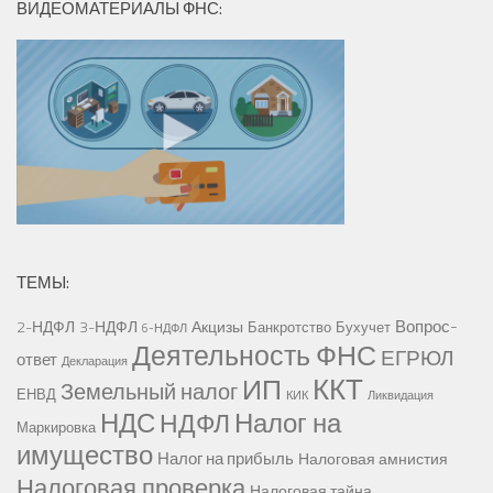
ВИДЕОМАТЕРИАЛЫ ФНС:
ТЕМЫ:
Вопрос-
2-НДФЛ
3-НДФЛ
Акцизы
Банкротство
Бухучет
6-НДФЛ
Деятельность ФНС
ЕГРЮЛ
ответ
Декларация
ККТ
ИП
Земельный налог
ЕНВД
КИК
Ликвидация
НДС
Налог на
НДФЛ
Маркировка
имущество
Налог на прибыль
Налоговая амнистия
Налоговая проверка
Налоговая тайна