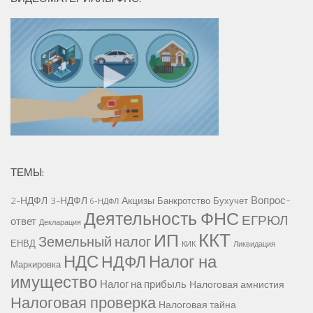
ТЕМЫ:
Вопрос-
2-НДФЛ
3-НДФЛ
Акцизы
Банкротство
Бухучет
6-НДФЛ
Деятельность ФНС
ЕГРЮЛ
ответ
Декларация
ККТ
ИП
Земельный налог
ЕНВД
КИК
Ликвидация
НДС
Налог на
НДФЛ
Маркировка
имущество
Налог на прибыль
Налоговая амнистия
Налоговая проверка
Налоговая тайна