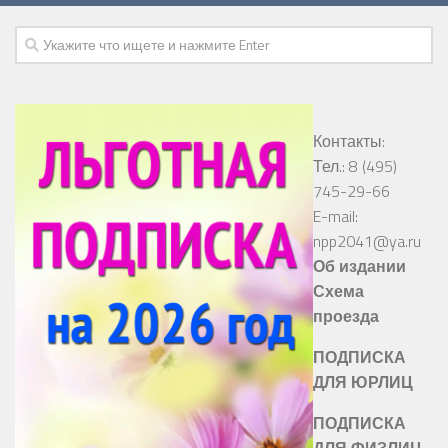
Контакты:
Тел.: 8 (495)
745-29-66
E-mail:
npp2041@ya.ru
Об издании
Схема
проезда
ПОДПИСКА
ДЛЯ ЮРЛИЦ
ПОДПИСКА