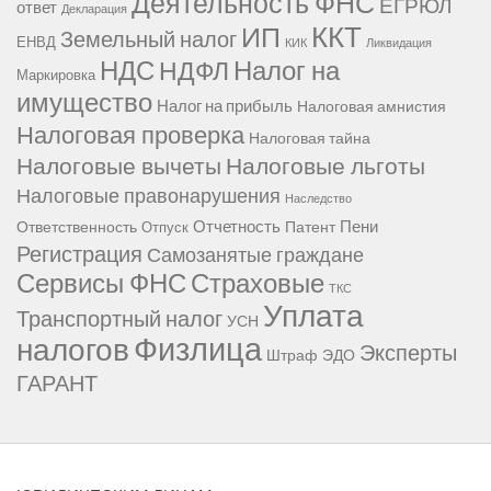
Деятельность ФНС
ЕГРЮЛ
ответ
Декларация
ККТ
ИП
Земельный налог
ЕНВД
КИК
Ликвидация
НДС
Налог на
НДФЛ
Маркировка
имущество
Налог на прибыль
Налоговая амнистия
Налоговая проверка
Налоговая тайна
Налоговые вычеты
Налоговые льготы
Налоговые правонарушения
Наследство
Отчетность
Пени
Ответственность
Патент
Отпуск
Регистрация
Самозанятые граждане
Сервисы ФНС
Страховые
ТКС
Уплата
Транспортный налог
УСН
Физлица
налогов
Эксперты
Штраф
ЭДО
ГАРАНТ