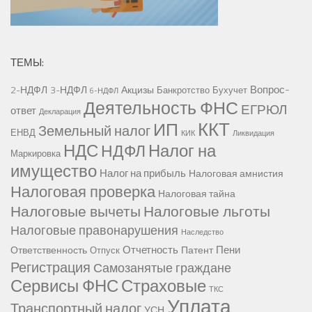
ТЕМЫ:
Вопрос-
2-НДФЛ
3-НДФЛ
Акцизы
Банкротство
Бухучет
6-НДФЛ
Деятельность ФНС
ЕГРЮЛ
ответ
Декларация
ККТ
ИП
Земельный налог
ЕНВД
КИК
Ликвидация
НДС
Налог на
НДФЛ
Маркировка
имущество
Налог на прибыль
Налоговая амнистия
Налоговая проверка
Налоговая тайна
Налоговые вычеты
Налоговые льготы
Налоговые правонарушения
Наследство
Отчетность
Пени
Ответственность
Патент
Отпуск
Регистрация
Самозанятые граждане
Сервисы ФНС
Страховые
ТКС
Уплата
Транспортный налог
УСН