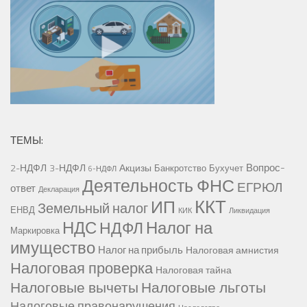
ТЕМЫ:
Вопрос-
2-НДФЛ
3-НДФЛ
Акцизы
Банкротство
Бухучет
6-НДФЛ
Деятельность ФНС
ЕГРЮЛ
ответ
Декларация
ККТ
ИП
Земельный налог
ЕНВД
КИК
Ликвидация
НДС
Налог на
НДФЛ
Маркировка
имущество
Налог на прибыль
Налоговая амнистия
Налоговая проверка
Налоговая тайна
Налоговые вычеты
Налоговые льготы
Налоговые правонарушения