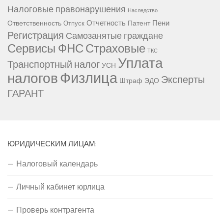
Налоговые правонарушения
Наследство
Отчетность
Пени
Ответственность
Патент
Отпуск
Регистрация
Самозанятые граждане
Сервисы ФНС
Страховые
ТКС
Уплата
Транспортный налог
УСН
Физлица
налогов
Эксперты
Штраф
ЭДО
ГАРАНТ
ЮРИДИЧЕСКИМ ЛИЦАМ:
Налоговый календарь
Личный кабинет юрлица
Проверь контрагента