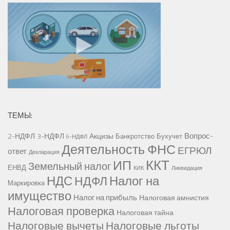
ТЕМЫ:
Вопрос-
2-НДФЛ
3-НДФЛ
Акцизы
Банкротство
Бухучет
6-НДФЛ
Деятельность ФНС
ЕГРЮЛ
ответ
Декларация
ККТ
ИП
Земельный налог
ЕНВД
КИК
Ликвидация
НДС
Налог на
НДФЛ
Маркировка
имущество
Налог на прибыль
Налоговая амнистия
Налоговая проверка
Налоговая тайна
Налоговые вычеты
Налоговые льготы